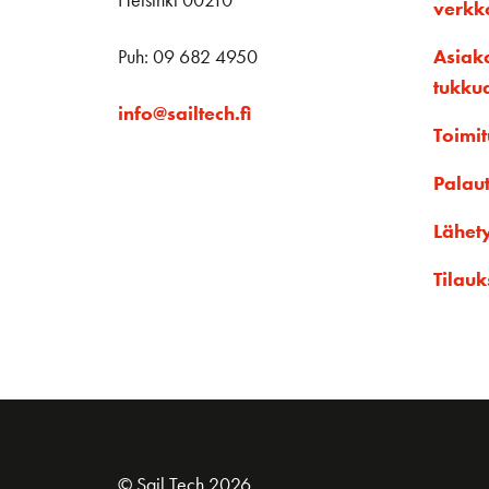
Helsinki 00210
verk
Puh: 09 682 4950
Asiak
tukku
info@sailtech.fi
Toimit
Palau
Lähet
Tilauk
© Sail Tech 2026