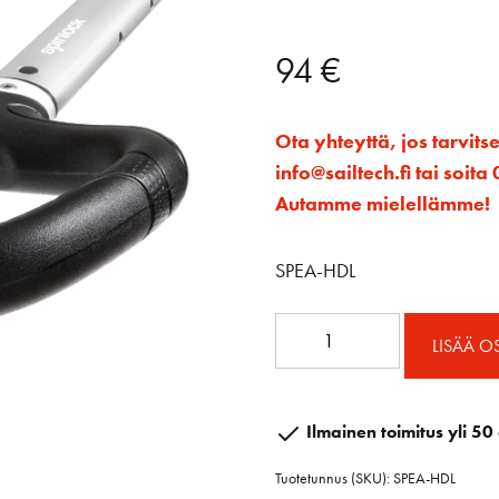
94
€
Ota yhteyttä, jos tarvits
info@sailtech.fi tai soi
Autamme mielellämme!
SPEA-HDL
EA
LISÄÄ O
Jatkopinnan
kahva
määrä
Ilmainen toimitus yli 50 
Tuotetunnus (SKU):
SPEA-HDL