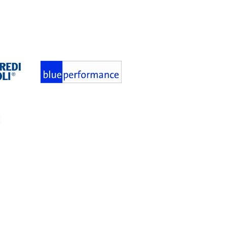
105 €.
59 €.