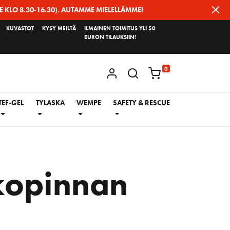
E KLO 8.30-16.30). AUTAMME MIELELLÄMME!
KUVASTOT
KYSY MEILTÄ
ILMAINEN TOIMITUS YLI 50
EURON TILAUKSIIN!
0
KIRJAUDU / REKISTERÖIDY
TEF-GEL
TYLASKA
WEMPE
SAFETY & RESCUE
kopinnan