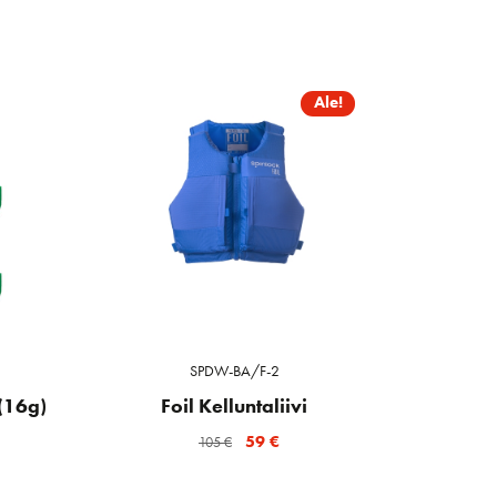
Ale!
SPDW-BA/F-2
(16g)
Foil Kelluntaliivi
Alkuperäinen
Nykyinen
59
€
105
€
hinta
hinta
oli:
on: