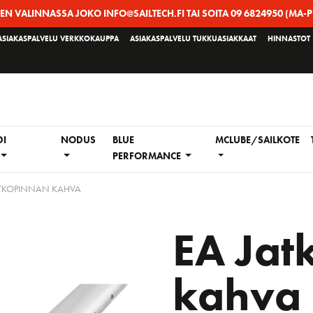
EEN VALINNASSA JOKO INFO@SAILTECH.FI TAI SOITA 09 6824950 (MA-P
ASIAKASPALVELU VERKKOKAUPPA
ASIAKASPALVELU TUKKUASIAKKAAT
HINNASTOT
DI
NODUS
BLUE
MCLUBE/SAILKOTE
PERFORMANCE
ATKOPINNAN KAHVA
EA Jat
kahva