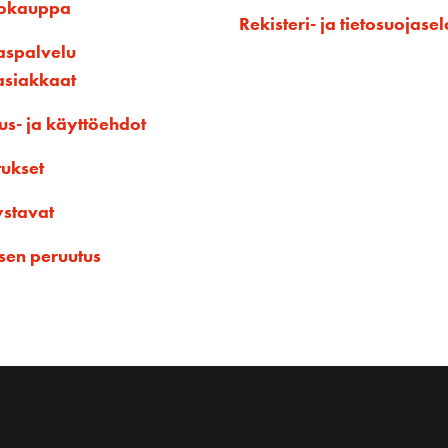
kokauppa
Rekisteri- ja tietosuojasel
aspalvelu
asiakkaat
us- ja käyttöehdot
tukset
ystavat
sen peruutus