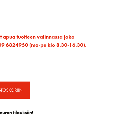
et apua tuotteen valinnassa joko
ta 09 6824950 (ma-pe klo 8.30-16.30).
STOSKORIIN
euron tilauksiin!