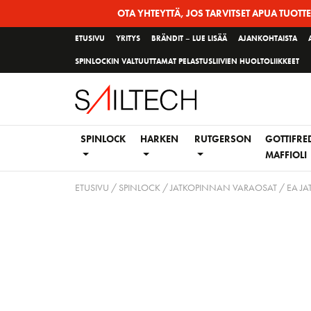
Siirry
OTA YHTEYTTÄ, JOS TARVITSET APUA TUOTT
sivun
ETUSIVU
YRITYS
BRÄNDIT – LUE LISÄÄ
AJANKOHTAISTA
sisältöön
SPINLOCKIN VALTUUTTAMAT PELASTUSLIIVIEN HUOLTOLIIKKEET
SPINLOCK
HARKEN
RUTGERSON
GOTTIFRE
MAFFIOLI
ETUSIVU
/
SPINLOCK
/
JATKOPINNAN VARAOSAT
/ EA J