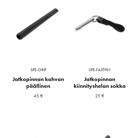
SPE-GRIP
SPE-FASTPIN
Jatkopinnan kahvan
Jatkopinnan
päällinen
kiinnityshelan sokka
45
€
25
€