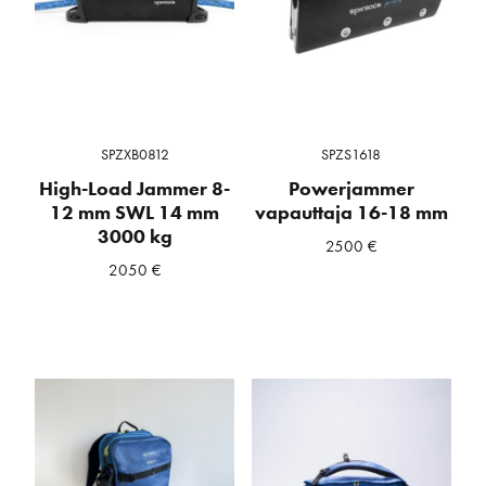
SPZXB0812
SPZS1618
High-Load Jammer 8-
Powerjammer
12 mm SWL 14 mm
vapauttaja 16-18 mm
3000 kg
2500
€
2050
€