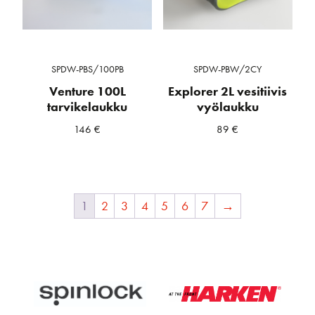
SPDW-PBS/100PB
SPDW-PBW/2CY
Venture 100L
Explorer 2L vesitiivis
tarvikelaukku
vyölaukku
146
€
89
€
1
2
3
4
5
6
7
→