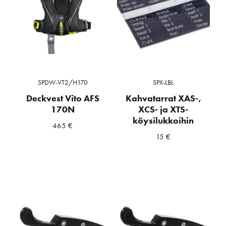
SPDW-VT2/H170
SPX-LBL
Deckvest Vito AFS
Kahvatarrat XAS-,
170N
XCS- ja XTS-
köysilukkoihin
465
€
15
€