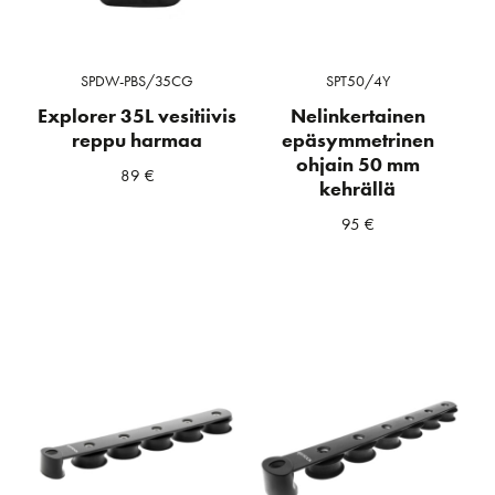
SPDW-PBS/35CG
SPT50/4Y
Explorer 35L vesitiivis
Nelinkertainen
reppu harmaa
epäsymmetrinen
ohjain 50 mm
89
€
kehrällä
95
€