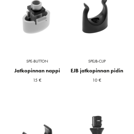
SPE-BUTTON
SPEJB-CLIP
Jatkopinnan nappi
EJB jatkopinnan pidin
15
€
10
€