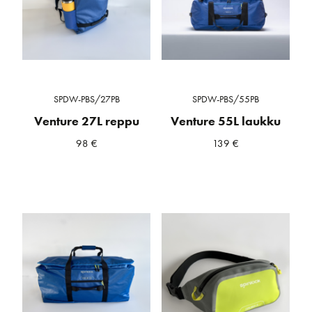
SPDW-PBS/27PB
SPDW-PBS/55PB
Venture 27L reppu
Venture 55L laukku
98
€
139
€