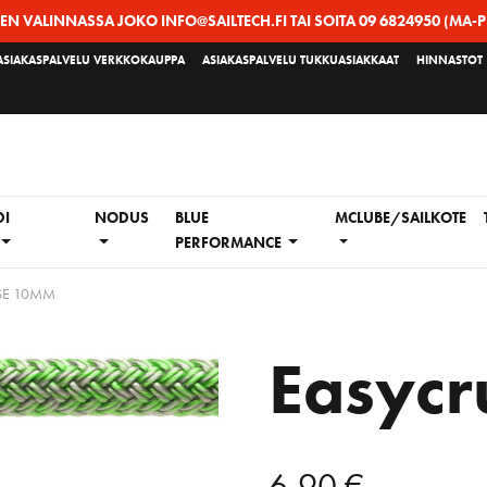
EEN VALINNASSA JOKO INFO@SAILTECH.FI TAI SOITA 09 6824950 (MA-P
ASIAKASPALVELU VERKKOKAUPPA
ASIAKASPALVELU TUKKUASIAKKAAT
HINNASTOT
DI
NODUS
BLUE
MCLUBE/SAILKOTE
PERFORMANCE
SE 10MM
Easyc
6,90
€