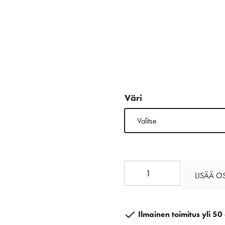
Väri
Easycruise
LISÄÄ O
10mm
määrä
Ilmainen toimitus yli 50 