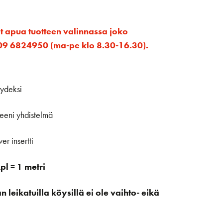
et apua tuotteen valinnassa joko
ta 09 6824950 (ma-pe klo 8.30-16.30).
öydeksi
eni yhdistelmä
er insertti
l = 1 metri
leikatuilla köysillä ei ole vaihto- eikä