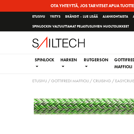
Siirry
OTA YHTEYTTÄ, JOS TARVITSET APUA TUOTT
sivun
ETUSIVU
YRITYS
BRÄNDIT – LUE LISÄÄ
AJANKOHTAISTA
sisältöön
SPINLOCKIN VALTUUTTAMAT PELASTUSLIIVIEN HUOLTOLIIKKEET
SPINLOCK
HARKEN
RUTGERSON
GOTTIFRE
MAFFIOLI
ETUSIVU
/
GOTTIFREDI MAFFIOLI
/
CRUISING
/ EASYCRUI