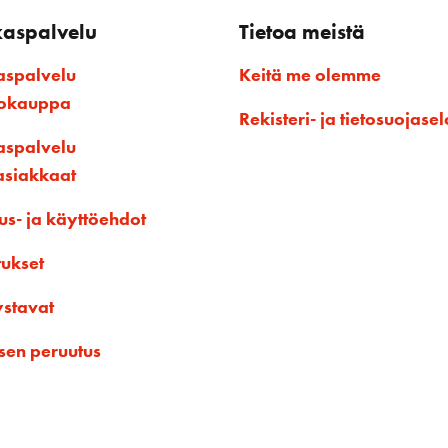
kaspalvelu
Tietoa meistä
aspalvelu
Keitä me olemme
kokauppa
Rekisteri- ja tietosuojasel
aspalvelu
asiakkaat
us- ja käyttöehdot
tukset
ystavat
sen peruutus