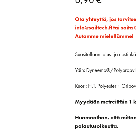
Ota yhteyttä, jos tarvits
info@sailtech.fi tai soi
Autamme mielellämme!
Suositellaan jalus- ja nostink
Ydin: Dyneema®/Polypropyle
Kuori: H.T. Polyester + Gripow
Myydään metreittäin 1 kp
Huomaathan, että mittaan 
palautusoikeutta.