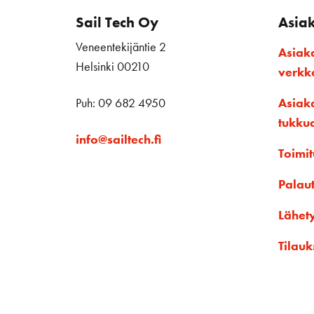
Sail Tech Oy
Asia
Veneentekijäntie 2
Asiak
Helsinki 00210
verk
Puh: 09 682 4950
Asiak
tukku
info@sailtech.fi
Toimit
Palau
Lähet
Tilauk