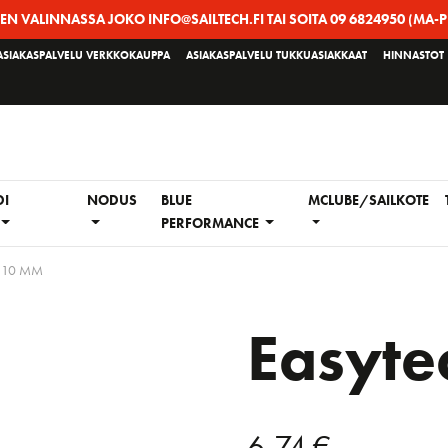
EEN VALINNASSA JOKO INFO@SAILTECH.FI TAI SOITA 09 6824950 (MA-P
ASIAKASPALVELU VERKKOKAUPPA
ASIAKASPALVELU TUKKUASIAKKAAT
HINNASTOT
DI
NODUS
BLUE
MCLUBE/SAILKOTE
PERFORMANCE
 10 MM
Easyte
6,74
€