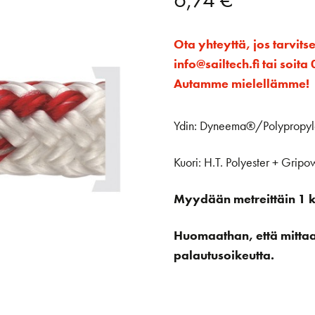
Ota yhteyttä, jos tarvits
info@sailtech.fi tai soi
Autamme mielellämme!
Ydin: Dyneema®/Polypropyle
Kuori: H.T. Polyester + Gripow
Myydään metreittäin 1 kp
Huomaathan, että mittaan 
palautusoikeutta.