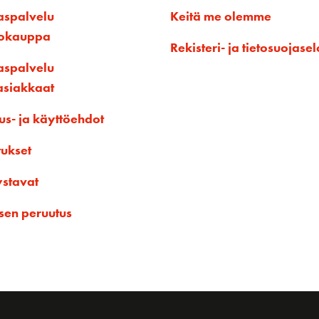
aspalvelu
Keitä me olemme
kokauppa
Rekisteri- ja tietosuojasel
aspalvelu
asiakkaat
us- ja käyttöehdot
tukset
ystavat
sen peruutus