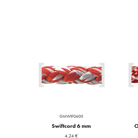
GMWIF0600
Swiftcord 6 mm
O
4,24
€