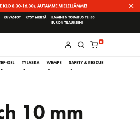
E KLO 8.30-16.30). AUTAMME MIELELLÄMME!
KUVASTOT
KYSY MEILTÄ
ILMAINEN TOIMITUS YLI 50
EURON TILAUKSIIN!
0
KIRJAUDU / REKISTERÖIDY
TEF-GEL
TYLASKA
WEMPE
SAFETY & RESCUE
ch 10 mm