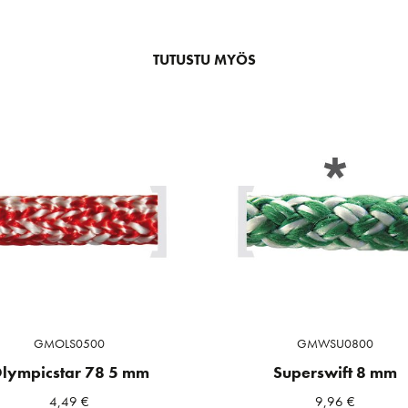
TUTUSTU MYÖS
GMOLS0500
GMWSU0800
lympicstar 78 5 mm
Superswift 8 mm
4,49
€
9,96
€