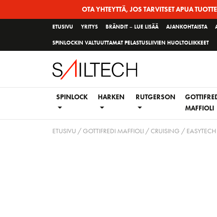
Siirry
OTA YHTEYTTÄ, JOS TARVITSET APUA TUOTT
sivun
ETUSIVU
YRITYS
BRÄNDIT – LUE LISÄÄ
AJANKOHTAISTA
sisältöön
SPINLOCKIN VALTUUTTAMAT PELASTUSLIIVIEN HUOLTOLIIKKEET
SPINLOCK
HARKEN
RUTGERSON
GOTTIFRE
MAFFIOLI
ETUSIVU
/
GOTTIFREDI MAFFIOLI
/
CRUISING
/ EASYTECH