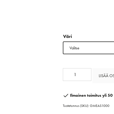
Väri
Easytech
LISÄÄ O
10
mm
määrä
Ilmainen toimitus yli 50 
Tuotetunnus (SKU):
GMEAS1000