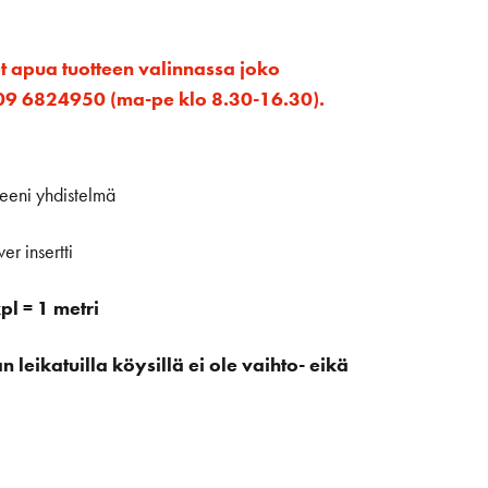
et apua tuotteen valinnassa joko
ta 09 6824950 (ma-pe klo 8.30-16.30).
eni yhdistelmä
er insertti
l = 1 metri
leikatuilla köysillä ei ole vaihto- eikä