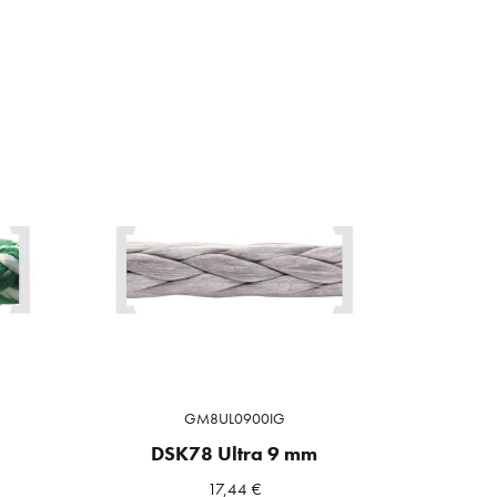
GM8UL0900IG
DSK78 Ultra 9 mm
17,44
€