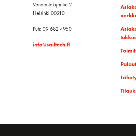
Veneentekijäntie 2
Asiak
Helsinki 00210
verk
Puh: 09 682 4950
Asiak
tukku
info@sailtech.fi
Toimit
Palau
Lähet
Tilauk