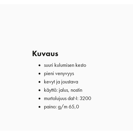
Kuvaus
suuri kulumisen kesto
pieni venyvyys
kevyt ja joustava
käyttö: jalus, nostin
murtolujuus daN: 3200
paino: g/m 65,0