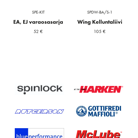
SPE-KIT
SPDW-BA/S-1
EA, EJ varaosasarja
Wing Kelluntaliivi
52
€
105
€