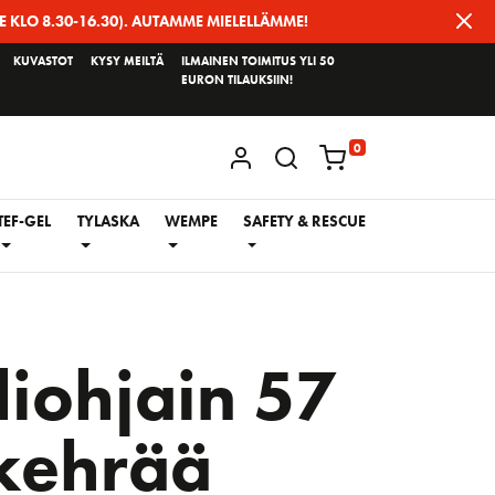
E KLO 8.30-16.30). AUTAMME MIELELLÄMME!
KUVASTOT
KYSY MEILTÄ
ILMAINEN TOIMITUS YLI 50
EURON TILAUKSIIN!
0
KIRJAUDU / REKISTERÖIDY
TEF-GEL
TYLASKA
WEMPE
SAFETY & RESCUE
liohjain 57
kehrää