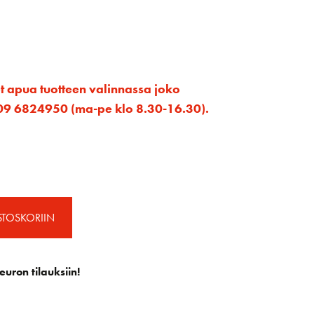
et apua tuotteen valinnassa joko
ta 09 6824950 (ma-pe klo 8.30-16.30).
STOSKORIIN
euron tilauksiin!