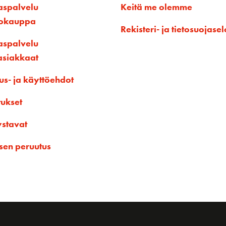
aspalvelu
Keitä me olemme
kokauppa
Rekisteri- ja tietosuojasel
aspalvelu
asiakkaat
us- ja käyttöehdot
tukset
ystavat
sen peruutus