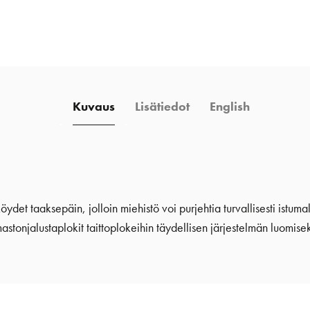
määrä
Kuvaus
Lisätiedot
English
köydet taaksepäin, jolloin miehistö voi purjehtia turvallisesti ist
astonjalustaplokit taittoplokeihin täydellisen järjestelmän luomisek