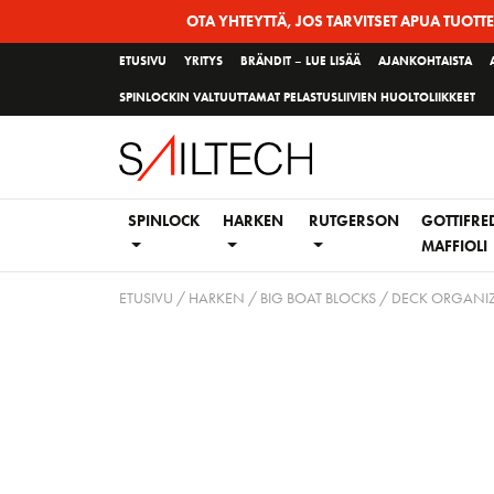
Siirry
OTA YHTEYTTÄ, JOS TARVITSET APUA TUOTT
sivun
ETUSIVU
YRITYS
BRÄNDIT – LUE LISÄÄ
AJANKOHTAISTA
sisältöön
SPINLOCKIN VALTUUTTAMAT PELASTUSLIIVIEN HUOLTOLIIKKEET
SPINLOCK
HARKEN
RUTGERSON
GOTTIFRE
MAFFIOLI
ETUSIVU
/
HARKEN
/
BIG BOAT BLOCKS
/
DECK ORGANIZE