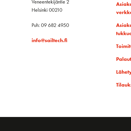
Veneentekijäntie 2
Asiak
Helsinki 00210
verk
Puh: 09 682 4950
Asiak
tukku
info@sailtech.fi
Toimit
Palau
Lähet
Tilauk