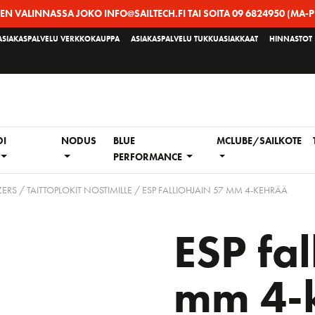
EEN VALINNASSA JOKO INFO@SAILTECH.FI TAI SOITA 09 6824950 (MA-P
ASIAKASPALVELU VERKKOKAUPPA
ASIAKASPALVELU TUKKUASIAKKAAT
HINNASTOT
DI
NODUS
BLUE
MCLUBE/SAILKOTE
PERFORMANCE
RS / TAITTOPLOKIT NOSTIMILLE
/ ESP FALLIOHJAIN 57 MM 4-KEHRÄÄ
ESP fal
mm 4-