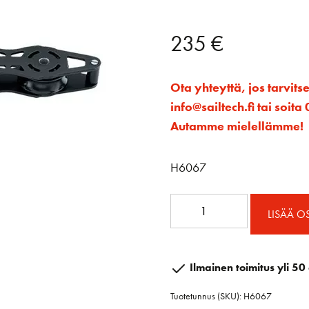
235
€
Ota yhteyttä, jos tarvits
info@sailtech.fi tai soi
Autamme mielellämme!
H6067
ESP
LISÄÄ O
falliohjain
57
mm
Ilmainen toimitus yli 50 
4-
Tuotetunnus (SKU):
H6067
kehrää