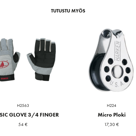
TUTUSTU MYÖS
H2563
H224
SIC GLOVE 3/4 FINGER
Micro Ploki
54
€
17,30
€