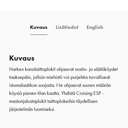
määrä
Kuvaus
Lisätiedot
English
Kuvaus
Harken kansitaittoplokit ohjaavat nostin- ja säätököydet
taaksepäin, jolloin miehistö voi purjehtia turvallisesti
istumalaatikon suojasta. Ne ohjaavat suuren määrän
köysiä pienen tilan kautta. Yhdistä Cruising ESP -
mastonjalustaplokit taittoplokeihin täydellisen
järjestelmän luomiseksi.