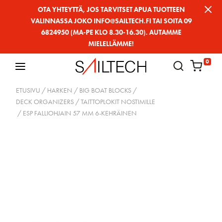
Siirry
OTA YHTEYTTÄ, JOS TARVITSET APUA TUOTTEEN
VALINNASSA JOKO INFO@SAILTECH.FI TAI SOITA 09
sivun
6824950 (MA-PE KLO 8.30-16.30). AUTAMME
sisältöön
MIELELLÄMME!
0
ETUSIVU
/
HARKEN
/
BIG BOAT BLOCKS
/
DECK ORGANIZERS / TAITTOPLOKIT NOSTIMILLE
/ ESP FALLIOHJAIN 57 MM 6-KEHRÄINEN