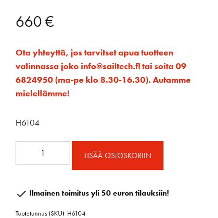
660
€
Ota yhteyttä, jos tarvitset apua tuotteen
valinnassa joko info@sailtech.fi tai soita 09
6824950 (ma-pe klo 8.30-16.30). Autamme
mielellämme!
H6104
ESP
LISÄÄ OSTOSKORIIN
falliohjain
57
mm
Ilmainen toimitus yli 50 euron tilauksiin!
6-
Tuotetunnus (SKU):
H6104
kehräinen