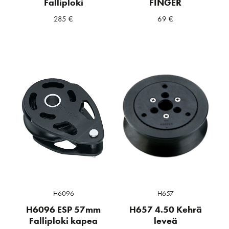
Falliploki
FINGER
285
€
69
€
H6096
H657
H6096 ESP 57mm
H657 4.50 Kehrä
Falliploki kapea
leveä