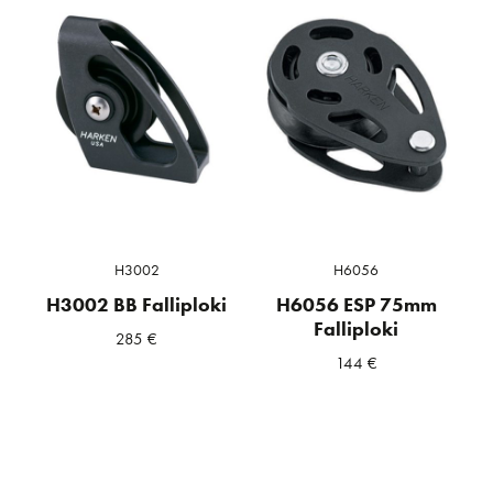
H3002
H6056
H3002 BB Falliploki
H6056 ESP 75mm
Falliploki
285
€
144
€