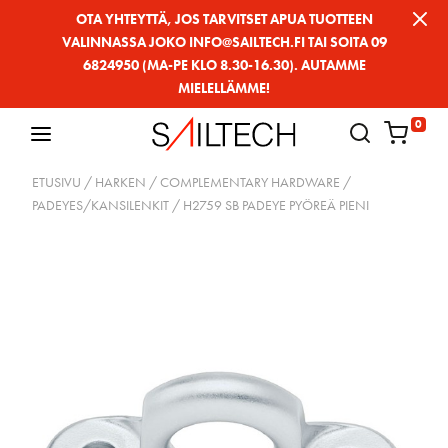
Siirry
OTA YHTEYTTÄ, JOS TARVITSET APUA TUOTTEEN
VALINNASSA JOKO INFO@SAILTECH.FI TAI SOITA 09
sivun
6824950 (MA-PE KLO 8.30-16.30). AUTAMME
sisältöön
MIELELLÄMME!
0
ETUSIVU
/
HARKEN
/
COMPLEMENTARY HARDWARE
/
PADEYES/KANSILENKIT
/ H2759 SB PADEYE PYÖREÄ PIENI