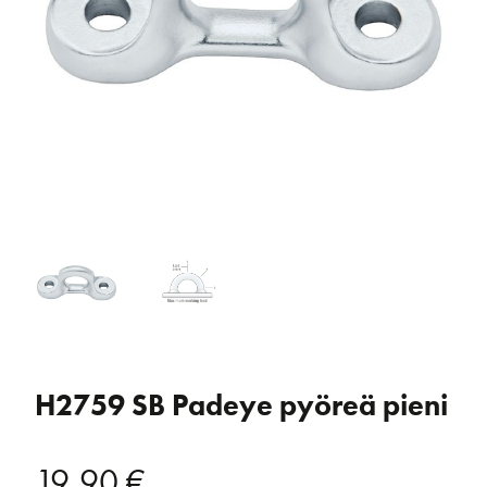
H2759 SB Padeye pyöreä pieni
19,90
€