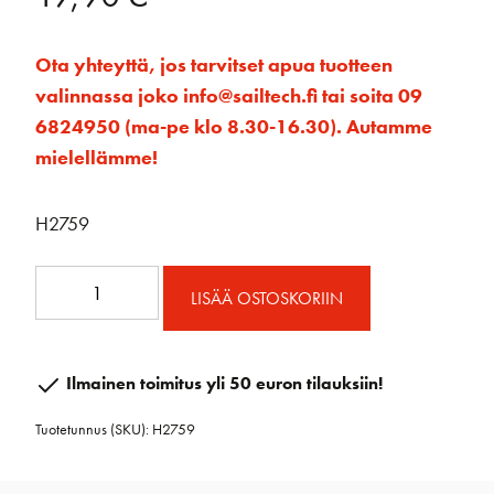
Ota yhteyttä, jos tarvitset apua tuotteen
valinnassa joko info@sailtech.fi tai soita 09
6824950 (ma-pe klo 8.30-16.30). Autamme
mielellämme!
H2759
H2759
LISÄÄ OSTOSKORIIN
SB
Padeye
pyöreä
Ilmainen toimitus yli 50 euron tilauksiin!
pieni
Tuotetunnus (SKU):
H2759
määrä