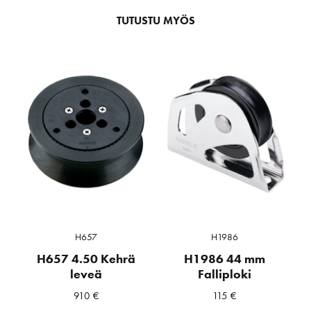
TUTUSTU MYÖS
H657
H1986
H657 4.50 Kehrä
H1986 44 mm
leveä
Falliploki
910
€
115
€