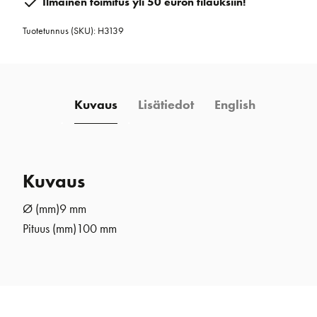
Ilmainen toimitus yli 50 euron tilauksiin!
määrä
Tuotetunnus (SKU):
H3139
Kuvaus
Lisätiedot
English
Kuvaus
Ø (mm)
9 mm
Pituus (mm)
100 mm