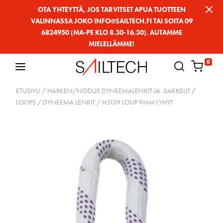
Siirry
OTA YHTEYTTÄ, JOS TARVITSET APUA TUOTTEEN
VALINNASSA JOKO INFO@SAILTECH.FI TAI SOITA 09
sivun
6824950 (MA-PE KLO 8.30-16.30). AUTAMME
sisältöön
MIELELLÄMME!
0
ETUSIVU
/
HARKEN/NODUS DYNEEMALENKIT JA -SAKKELIT
/
LOOPS / DYNEEMA LENKIT
/ H3139 LOUP 9MM LYHYT