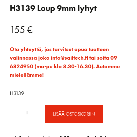
H3139 Loup 9mm lyhyt
155
€
Ota yhteyttä, jos tarvitset apua tuotteen
valinnassa joko info@sailtech.fi tai soita 09
6824950 (ma-pe klo 8.30-16.30). Autamme
mielellämme!
H3139
H3139
LISÄÄ OSTOSKORIIN
Loup
9mm
lyhyt