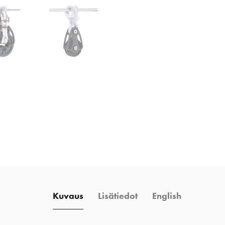
mm
määrä
Kuvaus
Lisätiedot
English