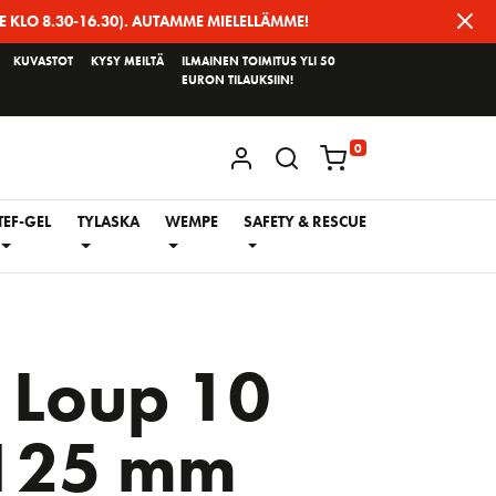
E KLO 8.30-16.30). AUTAMME MIELELLÄMME!
KUVASTOT
KYSY MEILTÄ
ILMAINEN TOIMITUS YLI 50
EURON TILAUKSIIN!
0
KIRJAUDU / REKISTERÖIDY
TEF-GEL
TYLASKA
WEMPE
SAFETY & RESCUE
 Loup 10
125 mm