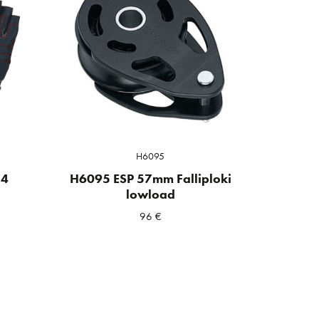
H6095
/4
H6095 ESP 57mm Falliploki
lowload
96
€