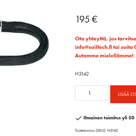
195
€
Ota yhteyttä, jos tarvits
info@sailtech.fi tai soi
Autamme mielellämme!
H3142
H3142
LISÄÄ O
Loup
10
mm
Ilmainen toimitus yli 50 
x
Tuotetunnus (SKU):
H3142
125