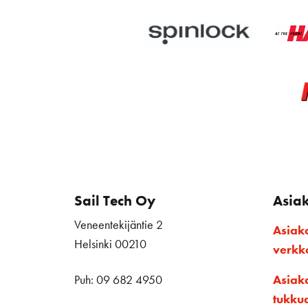
Sail Tech Oy
Asia
Veneentekijäntie 2
Asiak
Helsinki 00210
verk
Puh: 09 682 4950
Asiak
tukku