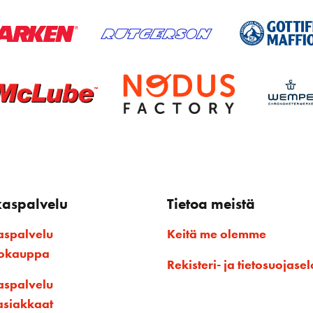
kaspalvelu
Tietoa meistä
aspalvelu
Keitä me olemme
kokauppa
Rekisteri- ja tietosuojasel
aspalvelu
asiakkaat