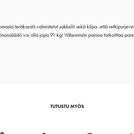
masta teräksestä valmistetut sakkelit sekä kilpa- että retkipurje
painonsäästö voi olla jopa 91 kg! Vähemmän painoa tarkoittaa par
TUTUSTU MYÖS