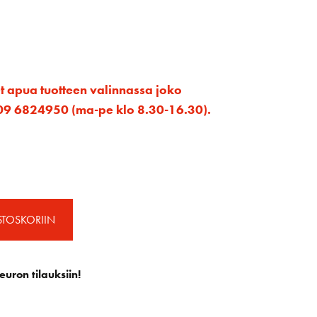
et apua tuotteen valinnassa joko
ta 09 6824950 (ma-pe klo 8.30-16.30).
STOSKORIIN
euron tilauksiin!