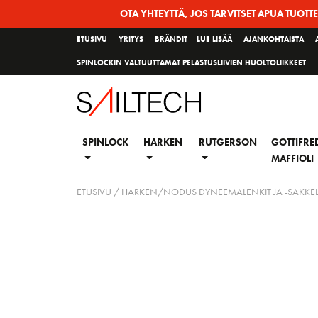
Siirry
OTA YHTEYTTÄ, JOS TARVITSET APUA TUOTT
sivun
ETUSIVU
YRITYS
BRÄNDIT – LUE LISÄÄ
AJANKOHTAISTA
sisältöön
SPINLOCKIN VALTUUTTAMAT PELASTUSLIIVIEN HUOLTOLIIKKEET
SPINLOCK
HARKEN
RUTGERSON
GOTTIFRE
MAFFIOLI
ETUSIVU
/
HARKEN/NODUS DYNEEMALENKIT JA -SAKKEL