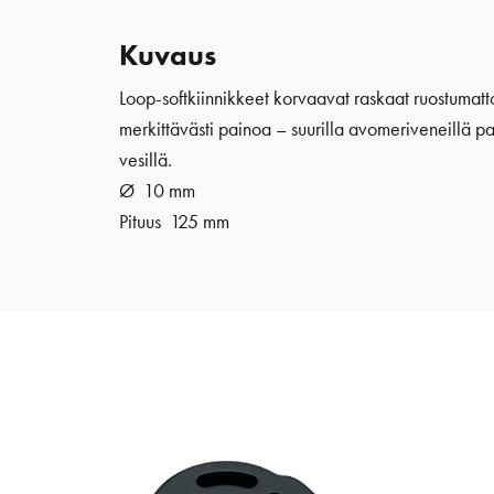
Kuvaus
Loop-softkiinnikkeet korvaavat raskaat ruostumatto
merkittävästi painoa – suurilla avomeriveneillä 
vesillä.
Ø
10 mm
Pituus
125 mm