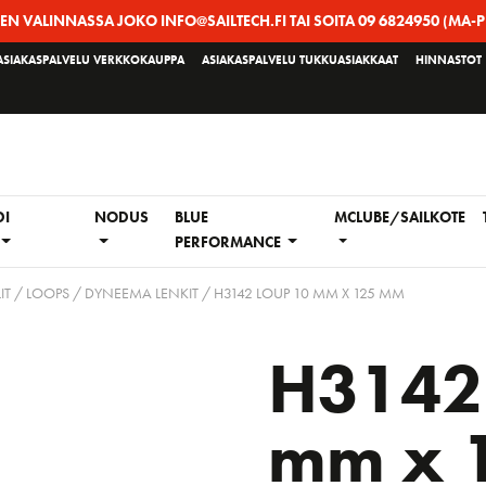
EEN VALINNASSA JOKO INFO@SAILTECH.FI TAI SOITA 09 6824950 (MA-P
ASIAKASPALVELU VERKKOKAUPPA
ASIAKASPALVELU TUKKUASIAKKAAT
HINNASTOT
DI
NODUS
BLUE
MCLUBE/SAILKOTE
PERFORMANCE
IT
/
LOOPS / DYNEEMA LENKIT
/ H3142 LOUP 10 MM X 125 MM
H3142
mm x 