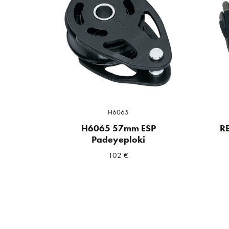
H6065
H6065 57mm ESP
R
Padeyeploki
102
€