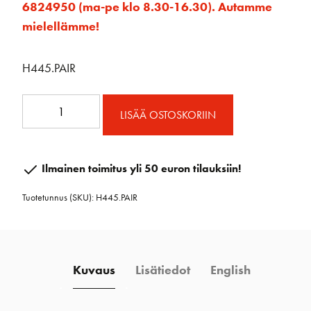
6824950 (ma-pe klo 8.30-16.30). Autamme
mielellämme!
H445.PAIR
H445.PAIR
LISÄÄ OSTOSKORIIN
Kiinnityslenkki
pari
määrä
Ilmainen toimitus yli 50 euron tilauksiin!
Tuotetunnus (SKU):
H445.PAIR
Kuvaus
Lisätiedot
English