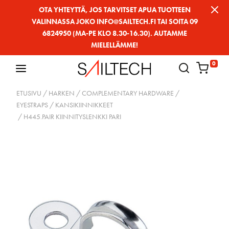
Siirry
OTA YHTEYTTÄ, JOS TARVITSET APUA TUOTTEEN
VALINNASSA JOKO INFO@SAILTECH.FI TAI SOITA 09
sivun
6824950 (MA-PE KLO 8.30-16.30). AUTAMME
sisältöön
MIELELLÄMME!
0
ETUSIVU
/
HARKEN
/
COMPLEMENTARY HARDWARE
/
EYESTRAPS / KANSIKIINNIKKEET
/ H445.PAIR KIINNITYSLENKKI PARI