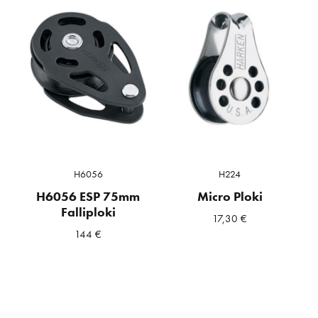
H6056
H224
H6056 ESP 75mm
Micro Ploki
Falliploki
17,30
€
144
€