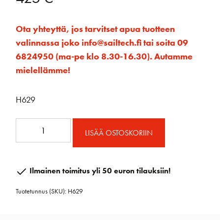
Ota yhteyttä, jos tarvitset apua tuotteen
valinnassa joko info@sailtech.fi tai soita 09
6824950 (ma-pe klo 8.30-16.30). Autamme
mielellämme!
H629
H629
LISÄÄ OSTOSKORIIN
Kansilenkki
HL
pyöreä
Ilmainen toimitus yli 50 euron tilauksiin!
määrä
Tuotetunnus (SKU):
H629