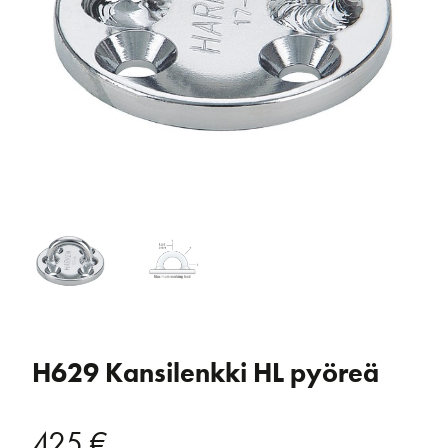
H629 Kansilenkki HL pyöreä
425
€