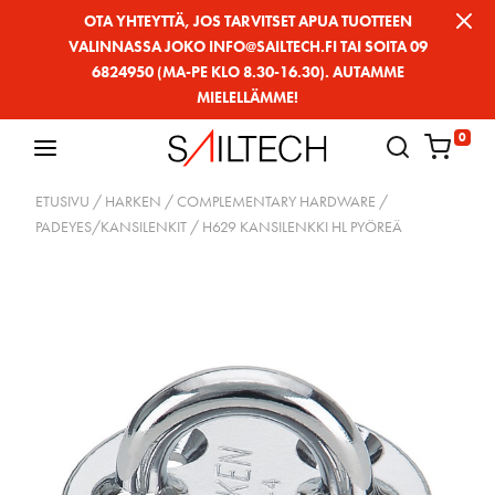
Siirry
OTA YHTEYTTÄ, JOS TARVITSET APUA TUOTTEEN
VALINNASSA JOKO INFO@SAILTECH.FI TAI SOITA 09
sivun
6824950 (MA-PE KLO 8.30-16.30). AUTAMME
sisältöön
MIELELLÄMME!
0
ETUSIVU
/
HARKEN
/
COMPLEMENTARY HARDWARE
/
PADEYES/KANSILENKIT
/ H629 KANSILENKKI HL PYÖREÄ