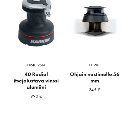
HR40.2STA
H1981
40 Radial
Ohjain nostimelle 56
itsejalustava vinssi
mm
alumiini
345
€
990
€