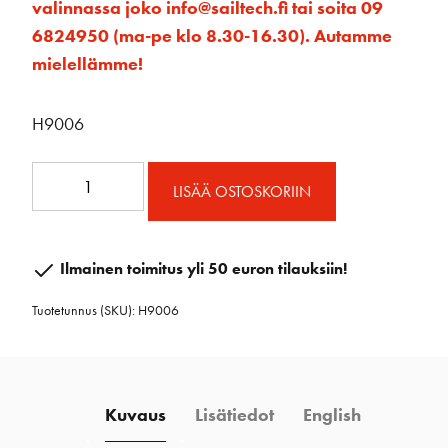
valinnassa joko info@sailtech.fi tai soita 09
6824950 (ma-pe klo 8.30-16.30). Autamme
mielellämme!
H9006
H9006
LISÄÄ OSTOSKORIIN
Köysiohjain
50
mm
Ilmainen toimitus yli 50 euron tilauksiin!
tripla
Tuotetunnus (SKU):
H9006
kehrällä
määrä
Kuvaus
Lisätiedot
English