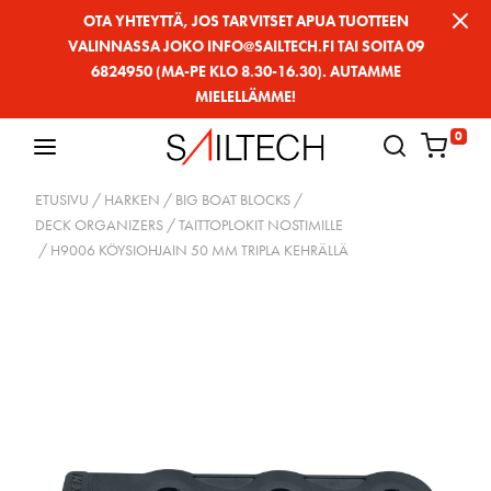
Siirry
OTA YHTEYTTÄ, JOS TARVITSET APUA TUOTTEEN
VALINNASSA JOKO INFO@SAILTECH.FI TAI SOITA 09
sivun
6824950 (MA-PE KLO 8.30-16.30). AUTAMME
sisältöön
MIELELLÄMME!
0
ETUSIVU
/
HARKEN
/
BIG BOAT BLOCKS
/
DECK ORGANIZERS / TAITTOPLOKIT NOSTIMILLE
/ H9006 KÖYSIOHJAIN 50 MM TRIPLA KEHRÄLLÄ