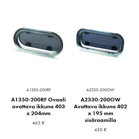
A1350-200RF
A2330-200OW
A1350-200RF Ovaali
A2330-200OW
avattava ikkuna 403
Avattava ikkuna 402
x 204mm
x 195 mm
sisäraamilla
465
€
430
€