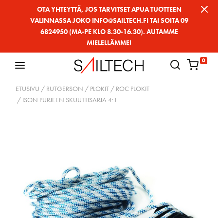
Siirry
OTA YHTEYTTÄ, JOS TARVITSET APUA TUOTTEEN
VALINNASSA JOKO INFO@SAILTECH.FI TAI SOITA 09
sivun
6824950 (MA-PE KLO 8.30-16.30). AUTAMME
sisältöön
MIELELLÄMME!
0
ETUSIVU
/
RUTGERSON
/
PLOKIT
/
ROC PLOKIT
/ ISON PURJEEN SKUUTTISARJA 4:1