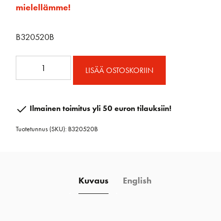
mielellämme!
B320520B
Ison
LISÄÄ OSTOSKORIIN
purjeen
skuuttisarja
4:1
Ilmainen toimitus yli 50 euron tilauksiin!
määrä
Tuotetunnus (SKU):
B320520B
Kuvaus
English