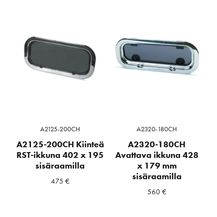
A2125-200CH
A2320-180CH
A2125-200CH Kiinteä
A2320-180CH
RST-ikkuna 402 x 195
Avattava ikkuna 428
sisäraamilla
x 179 mm
sisäraamilla
475
€
560
€