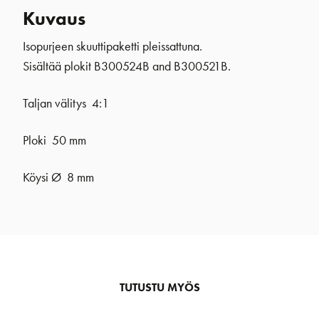
Kuvaus
Isopurjeen skuuttipaketti pleissattuna.
Sisältää plokit B300524B and B300521B.
Taljan välitys 4:1
Ploki 50 mm
Köysi Ø 8 mm
TUTUSTU MYÖS