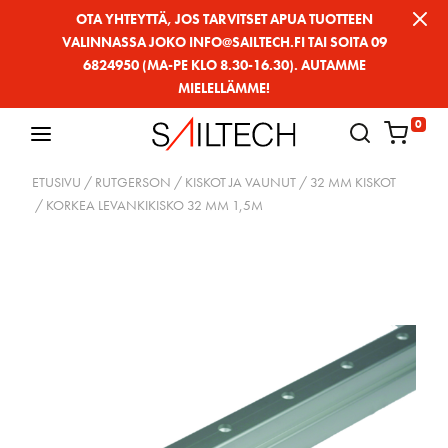
Siirry
OTA YHTEYTTÄ, JOS TARVITSET APUA TUOTTEEN
VALINNASSA JOKO INFO@SAILTECH.FI TAI SOITA 09
sivun
6824950 (MA-PE KLO 8.30-16.30). AUTAMME
sisältöön
MIELELLÄMME!
0
ETUSIVU
/
RUTGERSON
/
KISKOT JA VAUNUT
/
32 MM KISKOT
/ KORKEA LEVANKIKISKO 32 MM 1,5M