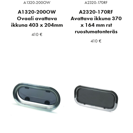
A1320-200OW
A2320-170RF
A1320-200OW
A2320-170RF
Ovaali avattava
Avattava ikkuna 370
ikkuna 403 x 204mm
x 164 mm rst
ruostumatonteräs
410
€
410
€