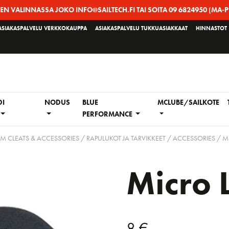
EEN VALINNASSA JOKO INFO@SAILTECH.FI TAI SOITA 09 6824950 (MA-P
ASIAKASPALVELU VERKKOKAUPPA
ASIAKASPALVELU TUKKUASIAKKAAT
HINNASTOT
DI
NODUS
BLUE
MCLUBE/SAILKOTE
PERFORMANCE
M CLEATS & ACCESSORIES / RAPULUKOT JA TARVIKKEET
/
ACCESSORIES
/ MI
Micro L
8
€