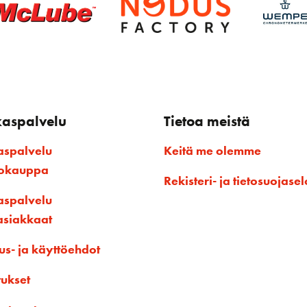
kaspalvelu
Tietoa meistä
aspalvelu
Keitä me olemme
kokauppa
Rekisteri- ja tietosuojasel
aspalvelu
asiakkaat
us- ja käyttöehdot
tukset