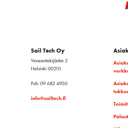
Sail Tech Oy
Asia
Veneentekijäntie 2
Asiak
Helsinki 00210
verk
Puh: 09 682 4950
Asiak
tukku
info@sailtech.fi
Toimit
Palau