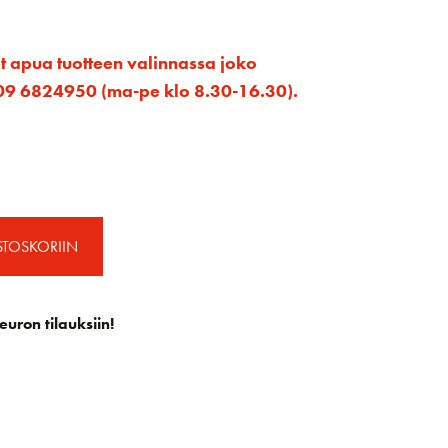
et apua tuotteen valinnassa joko
ta 09 6824950 (ma-pe klo 8.30-16.30).
STOSKORIIN
euron tilauksiin!