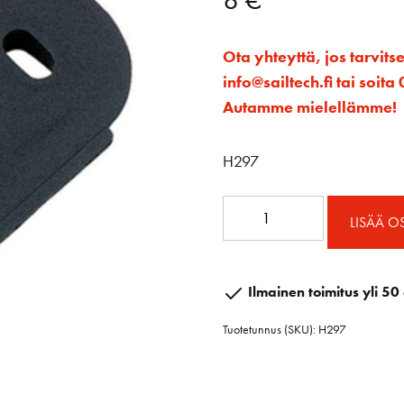
Ota yhteyttä, jos tarvits
info@sailtech.fi tai soi
Autamme mielellämme!
H297
Micro
LISÄÄ O
Lukolle
kiila
määrä
Ilmainen toimitus yli 50 
Tuotetunnus (SKU):
H297