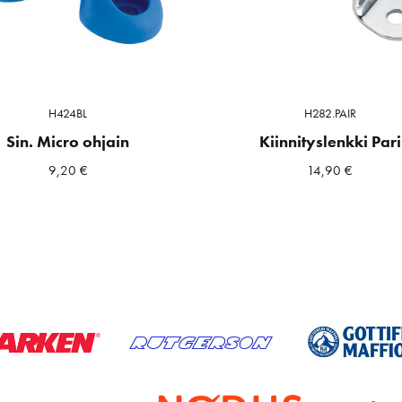
H424BL
H282.PAIR
Sin. Micro ohjain
Kiinnityslenkki Pari
9,20
€
14,90
€