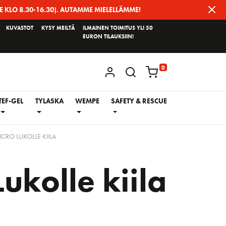
E KLO 8.30-16.30). AUTAMME MIELELLÄMME!
KUVASTOT
KYSY MEILTÄ
ILMAINEN TOIMITUS YLI 50
EURON TILAUKSIIN!
0
KIRJAUDU / REKISTERÖIDY
TEF-GEL
TYLASKA
WEMPE
SAFETY & RESCUE
CRO LUKOLLE KIILA
ukolle kiila