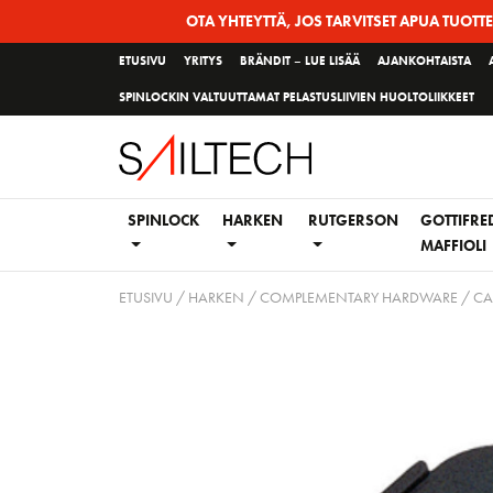
Siirry
OTA YHTEYTTÄ, JOS TARVITSET APUA TUOTT
sivun
ETUSIVU
YRITYS
BRÄNDIT – LUE LISÄÄ
AJANKOHTAISTA
sisältöön
SPINLOCKIN VALTUUTTAMAT PELASTUSLIIVIEN HUOLTOLIIKKEET
SPINLOCK
HARKEN
RUTGERSON
GOTTIFRE
MAFFIOLI
ETUSIVU
/
HARKEN
/
COMPLEMENTARY HARDWARE
/
CA