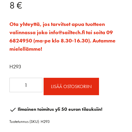
8
€
Ota yhteyttä, jos tarvitset apua tuotteen
valinnassa joko info@sailtech.fi tai soita 09
6824950 (ma-pe klo 8.30-16.30). Autamme
mielellämme!
H293
Micro-
LISÄÄ OSTOSKORIIN
Lukon
korotin
suora
Ilmainen toimitus yli 50 euron tilauksiin!
määrä
Tuotetunnus (SKU):
H293