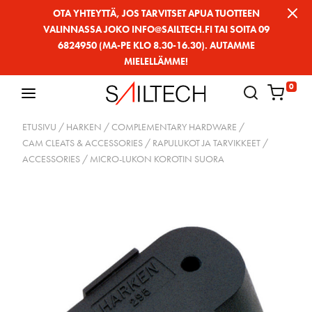
Siirry
OTA YHTEYTTÄ, JOS TARVITSET APUA TUOTTEEN
VALINNASSA JOKO INFO@SAILTECH.FI TAI SOITA 09
sivun
6824950 (MA-PE KLO 8.30-16.30). AUTAMME
sisältöön
MIELELLÄMME!
0
ETUSIVU
/
HARKEN
/
COMPLEMENTARY HARDWARE
/
CAM CLEATS & ACCESSORIES / RAPULUKOT JA TARVIKKEET
/
ACCESSORIES
/ MICRO-LUKON KOROTIN SUORA