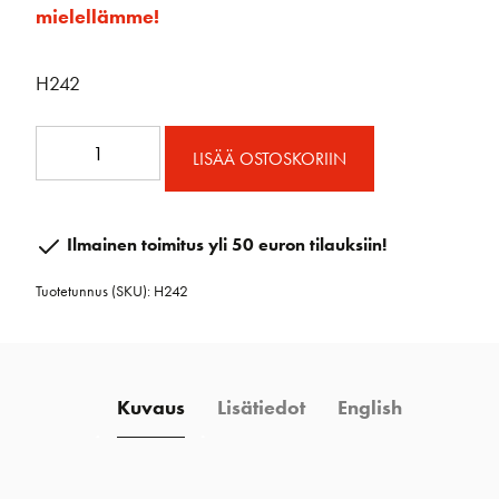
mielellämme!
H242
Micro
LISÄÄ OSTOSKORIIN
Ploki
Kannen
Läpi
Ilmainen toimitus yli 50 euron tilauksiin!
määrä
Tuotetunnus (SKU):
H242
Kuvaus
Lisätiedot
English