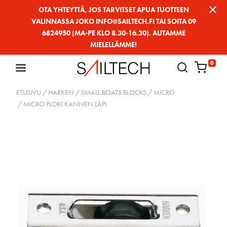
Siirry
OTA YHTEYTTÄ, JOS TARVITSET APUA TUOTTEEN
VALINNASSA JOKO INFO@SAILTECH.FI TAI SOITA 09
sivun
6824950 (MA-PE KLO 8.30-16.30). AUTAMME
sisältöön
MIELELLÄMME!
0
ETUSIVU
/
HARKEN
/
SMALL BOATS BLOCKS
/
MICRO
/ MICRO PLOKI KANNEN LÄPI