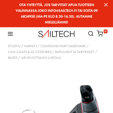
Siirry
OTA YHTEYTTÄ, JOS TARVITSET APUA TUOTTEEN
VALINNASSA JOKO INFO@SAILTECH.FI TAI SOITA 09
sivun
6824950 (MA-PE KLO 8.30-16.30). AUTAMME
sisältöön
MIELELLÄMME!
0
ETUSIVU
/
HARKEN
/
COMPLEMENTARY HARDWARE
/
CAM CLEATS & ACCESSORIES / RAPULUKOT JA TARVIKKEET
/
BASES
/ MR SKUUTTIJALKA LUKOLLA