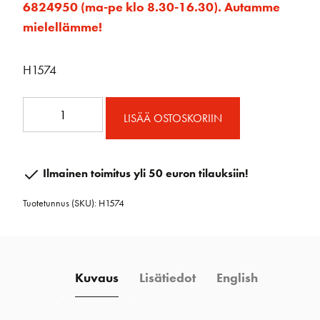
6824950 (ma-pe klo 8.30-16.30). Autamme
mielellämme!
H1574
MR
LISÄÄ OSTOSKORIIN
Skuuttijalka
Lukolla
määrä
Ilmainen toimitus yli 50 euron tilauksiin!
Tuotetunnus (SKU):
H1574
Kuvaus
Lisätiedot
English