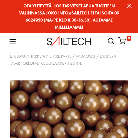
Siirry
OTA YHTEYTTÄ, JOS TARVITSET APUA TUOTTEEN
VALINNASSA JOKO INFO@SAILTECH.FI TAI SOITA 09
sivun
6824950 (MA-PE KLO 8.30-16.30). AUTAMME
sisältöön
MIELELLÄMME!
0
ETUSIVU
/
HARKEN
/
SPARE PARTS / VARAOSAT
/
LAAKERIT
/ MR TORLON® KUULALAAKERIT 25 KPL