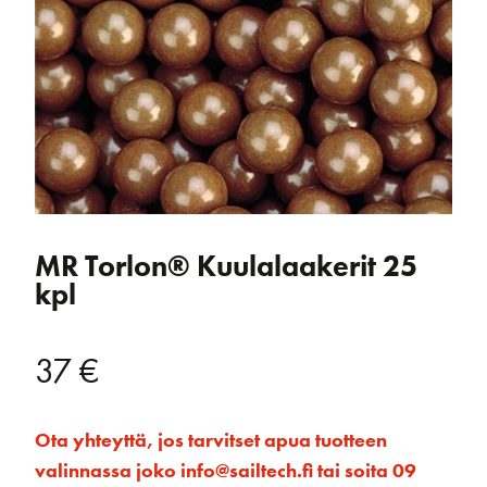
MR Torlon® Kuulalaakerit 25
kpl
37
€
Ota yhteyttä, jos tarvitset apua tuotteen
valinnassa joko info@sailtech.fi tai soita 09