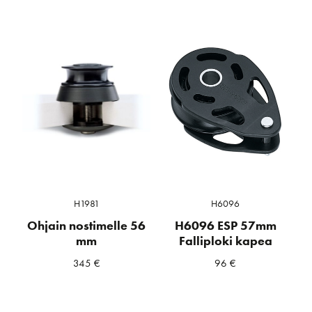
H1981
H6096
Ohjain nostimelle 56
H6096 ESP 57mm
mm
Falliploki kapea
345
€
96
€