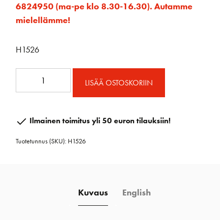
6824950 (ma-pe klo 8.30-16.30). Autamme
mielellämme!
H1526
MR
LISÄÄ OSTOSKORIIN
Torlon®
Kuulalaakerit
25
Ilmainen toimitus yli 50 euron tilauksiin!
kpl
Tuotetunnus (SKU):
H1526
määrä
Kuvaus
English