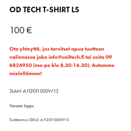
OD TECH T-SHIRT LS
100
€
Ota yhteyttä, jos tarvitset apua tuotteen
valinnassa joko info@sailtech.fi tai soita 09
6824950 (ma-pe klo 8.30-16.30). Autamme
mielellämme!
SLAM A112011S00W13
Varasto loppu
Tuotetunnus (SKU):
A112011S00W13