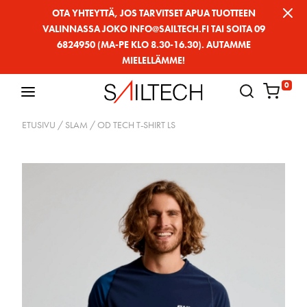
Siirry
OTA YHTEYTTÄ, JOS TARVITSET APUA TUOTTEEN
VALINNASSA JOKO INFO@SAILTECH.FI TAI SOITA 09
sivun
6824950 (MA-PE KLO 8.30-16.30). AUTAMME
sisältöön
MIELELLÄMME!
0
ETUSIVU
/
SLAM
/ OD TECH T-SHIRT LS