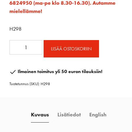
6824950 (ma-pe klo 8.30-16.30). Autamme
mielellämme!
H298
Ohjain
LISÄÄ OSTOSKORIIN
150/200
lukolle
määrä
Ilmainen toimitus yli 50 euron tilauksiin!
Tuotetunnus (SKU):
H298
Kuvaus
Lisätiedot
English