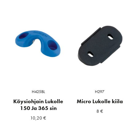
H425BL
H297
Köysiohjain Lukolle
Micro Lukolle kiila
150 Ja 365 sin
8
€
10,20
€