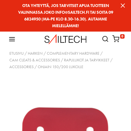
Siirry
OTA YHTEYTTÄ, JOS TARVITSET APUA TUOTTEEN
VALINNASSA JOKO INFO@SAILTECH.FI TAI SOITA 09
sivun
6824950 (MA-PE KLO 8.30-16.30). AUTAMME
sisältöön
MIELELLÄMME!
0
ETUSIVU
/
HARKEN
/
COMPLEMENTARY HARDWARE
/
CAM CLEATS & ACCESSORIES / RAPULUKOT JA TARVIKKEET
/
ACCESSORIES
/ OHJAIN 150/200 LUKOLLE