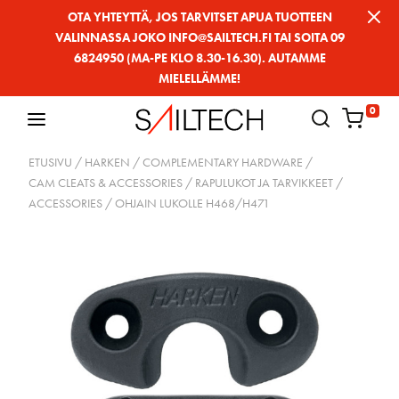
Siirry
OTA YHTEYTTÄ, JOS TARVITSET APUA TUOTTEEN
VALINNASSA JOKO INFO@SAILTECH.FI TAI SOITA 09
sivun
6824950 (MA-PE KLO 8.30-16.30). AUTAMME
sisältöön
MIELELLÄMME!
0
ETUSIVU
/
HARKEN
/
COMPLEMENTARY HARDWARE
/
CAM CLEATS & ACCESSORIES / RAPULUKOT JA TARVIKKEET
/
ACCESSORIES
/ OHJAIN LUKOLLE H468/H471