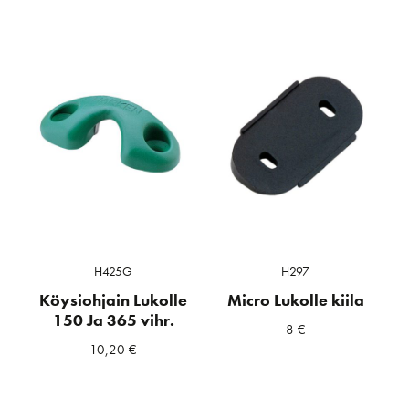
H425G
H297
Köysiohjain Lukolle
Micro Lukolle kiila
150 Ja 365 vihr.
8
€
10,20
€