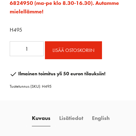
6824950 (ma-pe klo 8.30-16.30). Autamme
mielellämme!
H495
Ohjain
LISÄÄ OSTOSKORIIN
lukolle
H468/H471
määrä
Ilmainen toimitus yli 50 euron tilauksiin!
Tuotetunnus (SKU):
H495
Kuvaus
Lisätiedot
English