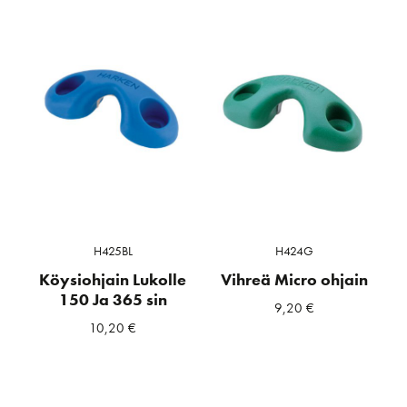
H425BL
H424G
Köysiohjain Lukolle
Vihreä Micro ohjain
150 Ja 365 sin
9,20
€
10,20
€