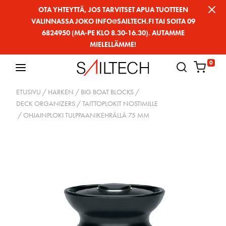
Siirry
OTA YHTEYTTÄ, JOS TARVITSET APUA TUOTTEEN
VALINNASSA JOKO INFO@SAILTECH.FI TAI SOITA 09
sivun
6824950 (MA-PE KLO 8.30-16.30). AUTAMME
sisältöön
MIELELLÄMME!
0
ETUSIVU
/
HARKEN
/
BIG BOAT BLOCKS
/
DECK ORGANIZERS / TAITTOPLOKIT NOSTIMILLE
/ OHJAINPLOKI TULPPAANIKEHRÄLLÄ 75 MM