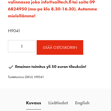
valinnassa joko info@sailtech.fi tai soita 09
6824950 (ma-pe klo 8.30-16.30). Autamme
mielellämme!
H9041
Ohjainploki
LISÄÄ OSTOSKORIIN
tulppaanikehrällä
75
mm
Ilmainen toimitus yli 50 euron tilauksiin!
määrä
Tuotetunnus (SKU):
H9041
Kuvaus
Lisätiedot
English