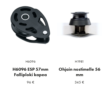
H6096
H1981
H6096 ESP 57mm
Ohjain nostimelle 56
Falliploki kapea
mm
96
€
345
€