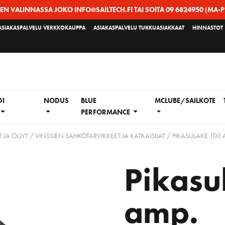
EEN VALINNASSA JOKO INFO@SAILTECH.FI TAI SOITA 09 6824950 (MA-P
ASIAKASPALVELU VERKKOKAUPPA
ASIAKASPALVELU TUKKUASIAKKAAT
HINNASTOT
DI
NODUS
BLUE
MCLUBE/SAILKOTE
PERFORMANCE
 JA ÖLJYT
/
VINSSIEN SÄHKÖTARVIKKEET JA KATKAISIJAT
/ PIKASULAKE 100 
Pikasu
amp.