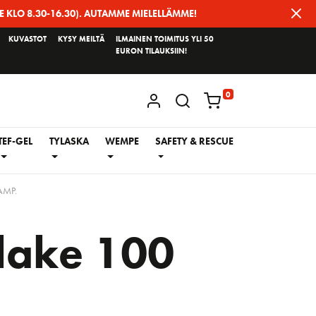
E KLO 8.30-16.30). AUTAMME MIELELLÄMME!
KUVASTOT
KYSY MEILTÄ
ILMAINEN TOIMITUS YLI 50
EURON TILAUKSIIN!
0
KIRJAUDU / REKISTERÖIDY
TEF-GEL
TYLASKA
WEMPE
SAFETY & RESCUE
AMP.
lake 100