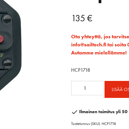
135
€
Ota yhteyttä, jos tarvits
info@sailtech.fi tai soi
Autamme mielellämme!
HCP1718
Pikasulake
LISÄÄ O
100
amp.
määrä
Ilmainen toimitus yli 50 
Tuotetunnus (SKU):
HCP1718