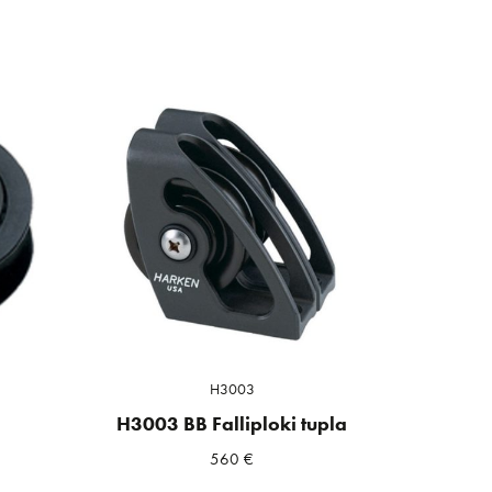
H3003
H3003 BB Falliploki tupla
560
€