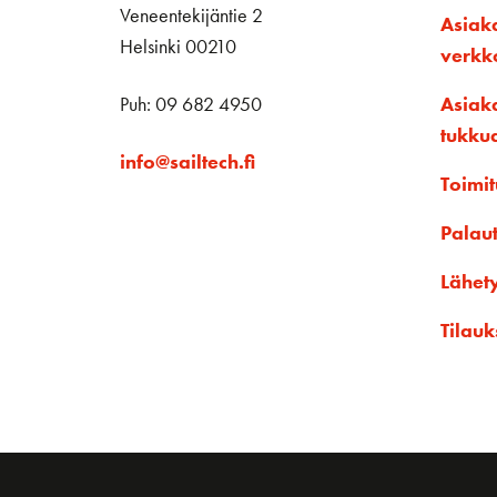
Veneentekijäntie 2
Asiak
Helsinki 00210
verk
Puh: 09 682 4950
Asiak
tukku
info@sailtech.fi
Toimit
Palau
Lähet
Tilauk