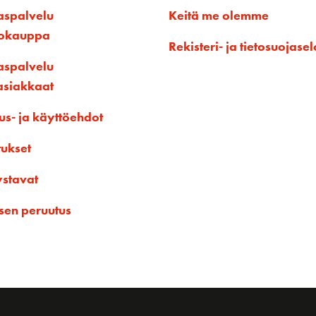
aspalvelu
Keitä me olemme
kokauppa
Rekisteri- ja tietosuojasel
aspalvelu
asiakkaat
us- ja käyttöehdot
tukset
ystavat
sen peruutus