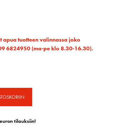
et apua tuotteen valinnassa joko
ta 09 6824950 (ma-pe klo 8.30-16.30).
STOSKORIIN
euron tilauksiin!