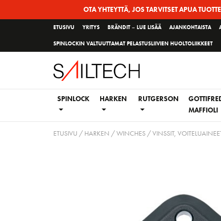
Siirry
OTA YHTEYTTÄ, JOS TARVITSET APUA TUOTT
sivun
ETUSIVU
YRITYS
BRÄNDIT – LUE LISÄÄ
AJANKOHTAISTA
sisältöön
SPINLOCKIN VALTUUTTAMAT PELASTUSLIIVIEN HUOLTOLIIKKEET
SPINLOCK
HARKEN
RUTGERSON
GOTTIFRE
MAFFIOLI
ETUSIVU
/
HARKEN
/
WINCHES / VINSSIT, VOITELUAINEET