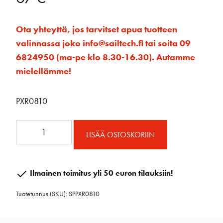
Ota yhteyttä, jos tarvitset apua tuotteen
valinnassa joko info@sailtech.fi tai soita 09
6824950 (ma-pe klo 8.30-16.30). Autamme
mielellämme!
PXR0810
PXR
LISÄÄ OSTOSKORIIN
köysilukko
8-
10mm
Ilmainen toimitus yli 50 euron tilauksiin!
määrä
Tuotetunnus (SKU):
SPPXR0810