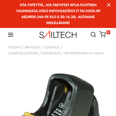
Siirry
OTA YHTEYTTÄ, JOS TARVITSET APUA TUOTTEEN
VALINNASSA JOKO INFO@SAILTECH.FI TAI SOITA 09
sivun
6824950 (MA-PE KLO 8.30-16.30). AUTAMME
sisältöön
MIELELLÄMME!
0
ETUSIVU
/
SPINLOCK
/
CONTROL
/
CLEATS & CLUTCHES / KÖYSILUKOT
/ PXR KÖYSILUKKO 8-10MM