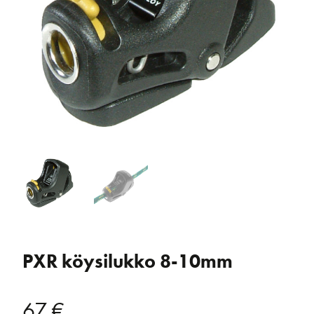
PXR köysilukko 8-10mm
67
€