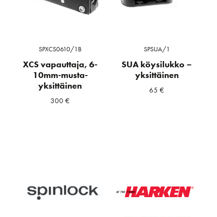
SPXCS0610/1B
SPSUA/1
XCS vapauttaja, 6-
SUA köysilukko –
10mm-musta-
yksittäinen
yksittäinen
65
€
300
€