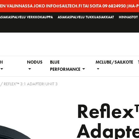
EEN VALINNASSA JOKO INFO@SAILTECH.FI TAI SOITA 09 6824950 (MA-P
ASIAKASPALVELU VERKKOKAUPPA
ASIAKASPALVELU TUKKUASIAKKAAT
HINNASTOT
DI
NODUS
BLUE
MCLUBE/SAILKOTE
PERFORMANCE
/ REFLEX™ 3:1 ADAPTERI UNIT 3
Reflex
Adapte