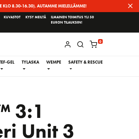
E KLO 8.30-16.30). AUTAMME MIELELLÄMME!
KUVASTOT
KYSY MEILTÄ
ILMAINEN TOIMITUS YLI 50
EURON TILAUKSIIN!
0
KIRJAUDU / REKISTERÖIDY
TEF-GEL
TYLASKA
WEMPE
SAFETY & RESCUE
™ 3:1
ri Unit 3