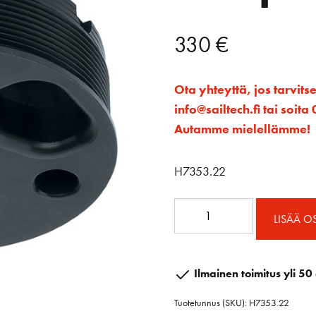
330
€
Ota yhteyttä, jos tarvits
info@sailtech.fi tai soi
Autamme mielellämme!
H7353.22
Reflex™
LISÄÄ O
3:1
Adapteri
Unit
Ilmainen toimitus yli 50 
3
Tuotetunnus (SKU):
H7353.22
määrä