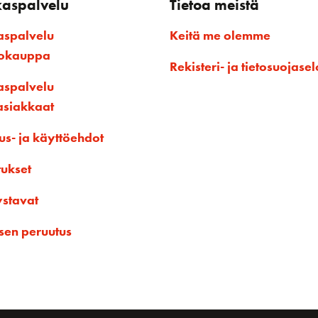
kaspalvelu
Tietoa meistä
aspalvelu
Keitä me olemme
kokauppa
Rekisteri- ja tietosuojasel
aspalvelu
asiakkaat
us- ja käyttöehdot
tukset
ystavat
sen peruutus