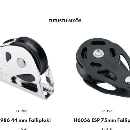
TUTUSTU MYÖS
H1986
H6056
986 44 mm Falliploki
H6056 ESP 75mm Fallip
115
€
144
€