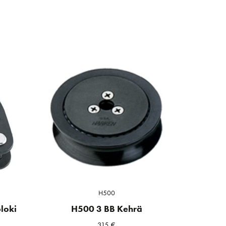
H500
loki
H500 3 BB Kehrä
315
€