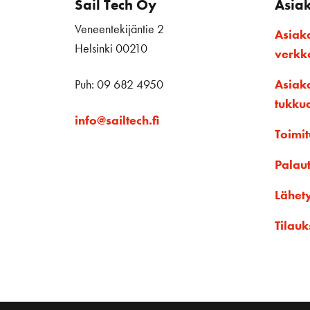
Sail Tech Oy
Asia
Veneentekijäntie 2
Asiak
Helsinki 00210
verk
Puh: 09 682 4950
Asiak
tukku
info@sailtech.fi
Toimit
Palau
Lähet
Tilauk