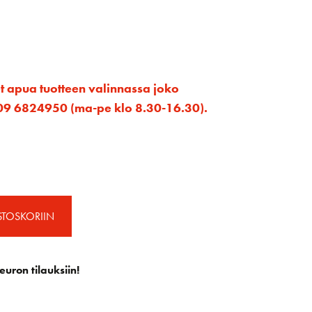
et apua tuotteen valinnassa joko
ta 09 6824950 (ma-pe klo 8.30-16.30).
STOSKORIIN
euron tilauksiin!