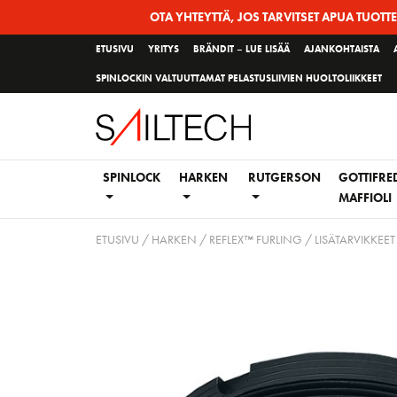
Siirry
OTA YHTEYTTÄ, JOS TARVITSET APUA TUOTT
sivun
ETUSIVU
YRITYS
BRÄNDIT – LUE LISÄÄ
AJANKOHTAISTA
sisältöön
SPINLOCKIN VALTUUTTAMAT PELASTUSLIIVIEN HUOLTOLIIKKEET
SPINLOCK
HARKEN
RUTGERSON
GOTTIFRE
MAFFIOLI
ETUSIVU
/
HARKEN
/
REFLEX™ FURLING
/
LISÄTARVIKKEET