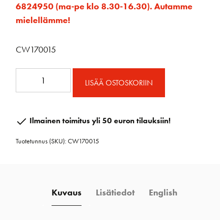
6824950 (ma-pe klo 8.30-16.30). Autamme
mielellämme!
CW170015
Regatta
LISÄÄ OSTOSKORIIN
II
kvartsikello
ruostumaton
Ilmainen toimitus yli 50 euron tilauksiin!
teräs
Tuotetunnus (SKU):
CW170015
määrä
Kuvaus
Lisätiedot
English