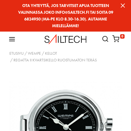
Siirry
OTA YHTEYTTÄ, JOS TARVITSET APUA TUOTTEEN
VALINNASSA JOKO INFO@SAILTECH.FI TAI SOITA 09
sivun
6824950 (MA-PE KLO 8.30-16.30). AUTAMME
sisältöön
MIELELLÄMME!
0
ETUSIVU
/
WEMPE
/
KELLOT
/ REGATTA II KVARTSIKELLO RUOSTUMATON TERÄS