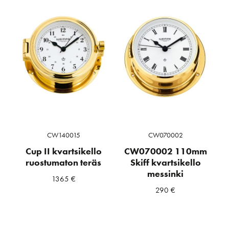
CW140015
CW070002
Cup II kvartsikello
CW070002 110mm
ruostumaton teräs
Skiff kvartsikello
messinki
1365
€
290
€