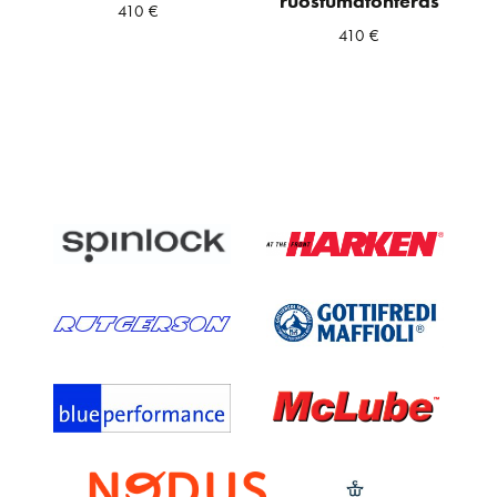
ruostumatonteräs
410
€
410
€