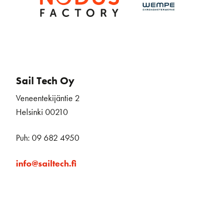
Sail Tech Oy
Veneentekijäntie 2
Helsinki 00210
Puh: 09 682 4950
info@sailtech.fi