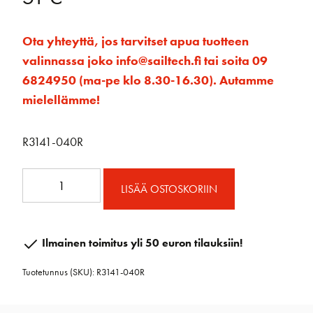
Ota yhteyttä, jos tarvitset apua tuotteen
valinnassa joko info@sailtech.fi tai soita 09
6824950 (ma-pe klo 8.30-16.30). Autamme
mielellämme!
R3141-040R
Rullalatta
LISÄÄ OSTOSKORIIN
40
x
400
Ilmainen toimitus yli 50 euron tilauksiin!
vahvistettu
Tuotetunnus (SKU):
R3141-040R
määrä