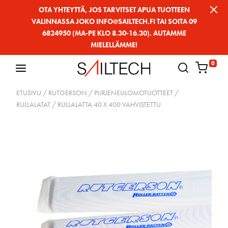
Siirry
OTA YHTEYTTÄ, JOS TARVITSET APUA TUOTTEEN
VALINNASSA JOKO INFO@SAILTECH.FI TAI SOITA 09
sivun
6824950 (MA-PE KLO 8.30-16.30). AUTAMME
sisältöön
MIELELLÄMME!
0
ETUSIVU
/
RUTGERSON
/
PURJENEULOMOTUOTTEET
/
RULLALATAT
/ RULLALATTA 40 X 400 VAHVISTETTU