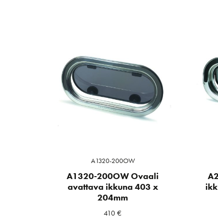
A1320-200OW
A1320-200OW Ovaali
A2
avattava ikkuna 403 x
ik
204mm
410
€