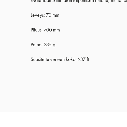
Materiaali sallii latan taipumisen rullalle, mutta 
Leveys: 70 mm
Pituus: 700 mm
Paino: 235 g
Suositeltu veneen koko: >37 ft