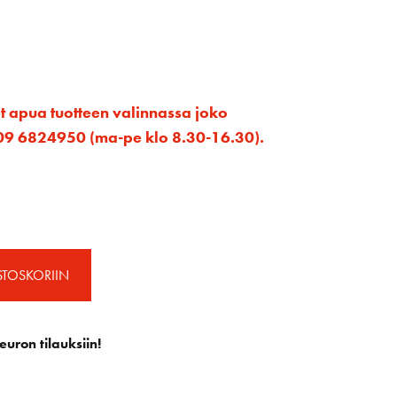
et apua tuotteen valinnassa joko
ta 09 6824950 (ma-pe klo 8.30-16.30).
STOSKORIIN
euron tilauksiin!