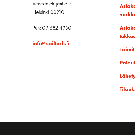
Veneentekijäntie 2
Asiak
Helsinki 00210
verk
Puh: 09 682 4950
Asiak
tukku
info@sailtech.fi
Toimit
Palau
Lähet
Tilauk