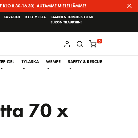
E KLO 8.30-16.30). AUTAMME MIELELLÄMME!
KUVASTOT
KYSY MEILTÄ
ILMAINEN TOIMITUS YLI 50
EURON TILAUKSIIN!
0
KIRJAUDU / REKISTERÖIDY
TEF-GEL
TYLASKA
WEMPE
SAFETY & RESCUE
tta 70 x