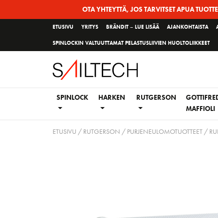
Siirry
OTA YHTEYTTÄ, JOS TARVITSET APUA TUOTT
sivun
ETUSIVU
YRITYS
BRÄNDIT – LUE LISÄÄ
AJANKOHTAISTA
sisältöön
SPINLOCKIN VALTUUTTAMAT PELASTUSLIIVIEN HUOLTOLIIKKEET
SPINLOCK
HARKEN
RUTGERSON
GOTTIFRE
MAFFIOLI
ETUSIVU
/
RUTGERSON
/
PURJENEULOMOTUOTTEET
/
RU