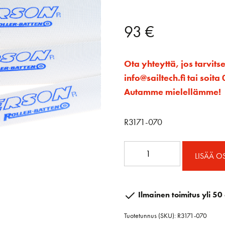
93
€
Ota yhteyttä, jos tarvits
info@sailtech.fi tai soi
Autamme mielellämme!
R3171-070
Rullalatta
LISÄÄ O
70
x
700
Ilmainen toimitus yli 50 
määrä
Tuotetunnus (SKU):
R3171-070