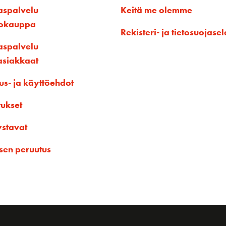
aspalvelu
Keitä me olemme
kokauppa
Rekisteri- ja tietosuojasel
aspalvelu
asiakkaat
us- ja käyttöehdot
tukset
ystavat
sen peruutus