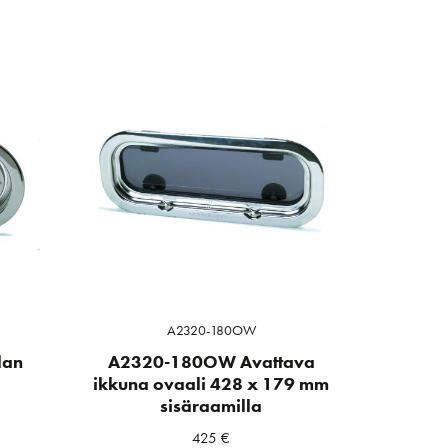
A2320-180OW
lan
A2320-180OW Avattava
ikkuna ovaali 428 x 179 mm
sisäraamilla
425
€