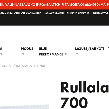
EEN VALINNASSA JOKO INFO@SAILTECH.FI TAI SOITA 09 6824950 (MA-P
ASIAKASPALVELU VERKKOKAUPPA
ASIAKASPALVELU TUKKUASIAKKAAT
HINNASTOT
DI
NODUS
BLUE
MCLUBE/SAILKOTE
PERFORMANCE
LLALATAT
/ RULLALATTA 70 X 700
Rullala
700