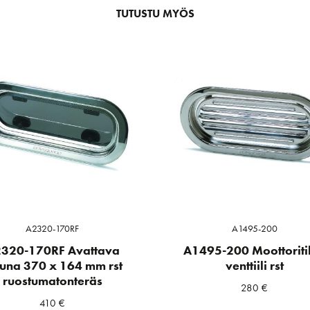
TUTUSTU MYÖS
A2320-170RF
A1495-200
320-170RF Avattava
A1495-200 Moottoriti
kuna 370 x 164 mm rst
venttiili rst
ruostumatonteräs
280
€
410
€