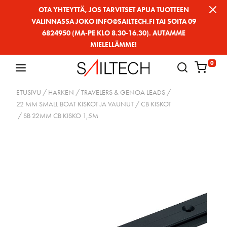
Siirry
OTA YHTEYTTÄ, JOS TARVITSET APUA TUOTTEEN
VALINNASSA JOKO INFO@SAILTECH.FI TAI SOITA 09
sivun
6824950 (MA-PE KLO 8.30-16.30). AUTAMME
sisältöön
MIELELLÄMME!
0
ETUSIVU
/
HARKEN
/
TRAVELERS & GENOA LEADS
/
22 MM SMALL BOAT KISKOT JA VAUNUT
/
CB KISKOT
/ SB 22MM CB KISKO 1,5M