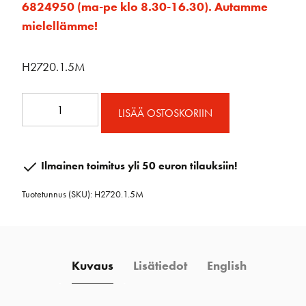
6824950 (ma-pe klo 8.30-16.30). Autamme
mielellämme!
H2720.1.5M
SB
LISÄÄ OSTOSKORIIN
22mm
CB
kisko
Ilmainen toimitus yli 50 euron tilauksiin!
1,5m
Tuotetunnus (SKU):
H2720.1.5M
määrä
Kuvaus
Lisätiedot
English