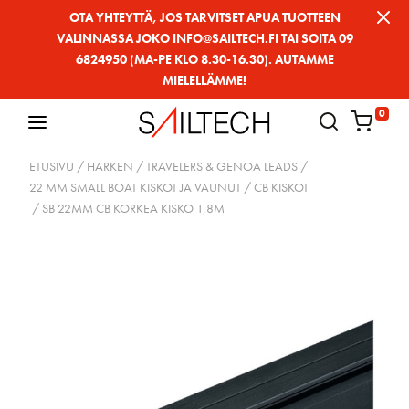
Siirry
OTA YHTEYTTÄ, JOS TARVITSET APUA TUOTTEEN
VALINNASSA JOKO INFO@SAILTECH.FI TAI SOITA 09
sivun
6824950 (MA-PE KLO 8.30-16.30). AUTAMME
sisältöön
MIELELLÄMME!
0
ETUSIVU
/
HARKEN
/
TRAVELERS & GENOA LEADS
/
22 MM SMALL BOAT KISKOT JA VAUNUT
/
CB KISKOT
/ SB 22MM CB KORKEA KISKO 1,8M