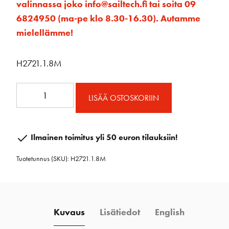
valinnassa joko info@sailtech.fi tai soita 09
6824950 (ma-pe klo 8.30-16.30). Autamme
mielellämme!
H2721.1.8M
SB
LISÄÄ OSTOSKORIIN
22mm
CB
korkea
Ilmainen toimitus yli 50 euron tilauksiin!
kisko
Tuotetunnus (SKU):
H2721.1.8M
1,8m
määrä
Kuvaus
Lisätiedot
English