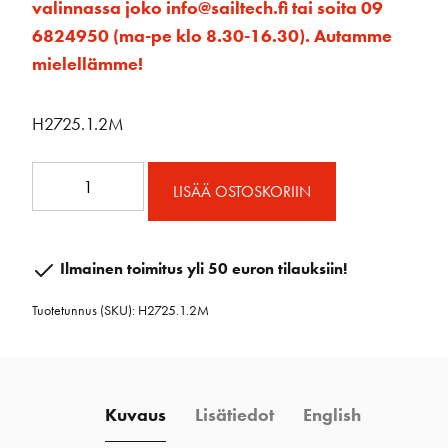
valinnassa joko info@sailtech.fi tai soita 09
6824950 (ma-pe klo 8.30-16.30). Autamme
mielellämme!
H2725.1.2M
SB
LISÄÄ OSTOSKORIIN
22mm
CB
korkea
Ilmainen toimitus yli 50 euron tilauksiin!
kisko
Tuotetunnus (SKU):
H2725.1.2M
1,2m
määrä
Kuvaus
Lisätiedot
English