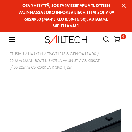
Siirry
OTA YHTEYTTÄ, JOS TARVITSET APUA TUOTTEEN
VALINNASSA JOKO INFO@SAILTECH.FI TAI SOITA 09
sivun
6824950 (MA-PE KLO 8.30-16.30). AUTAMME
sisältöön
MIELELLÄMME!
0
ETUSIVU
/
HARKEN
/
TRAVELERS & GENOA LEADS
/
22 MM SMALL BOAT KISKOT JA VAUNUT
/
CB KISKOT
/ SB 22MM CB KORKEA KISKO 1,2M