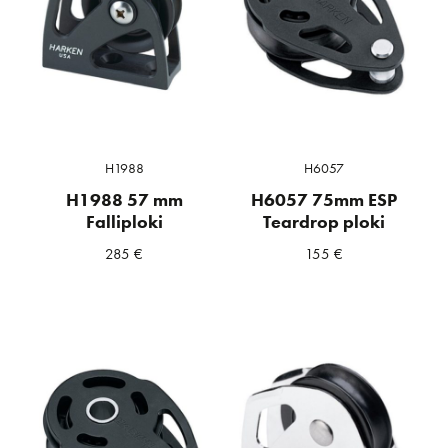
H1988
H6057
H1988 57 mm
H6057 75mm ESP
Falliploki
Teardrop ploki
285
€
155
€