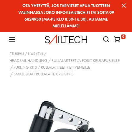
Siirry
OTA YHTEYTTÄ, JOS TARVITSET APUA TUOTTEEN
VALINNASSA JOKO INFO@SAILTECH.FI TAI SOITA 09
sivun
6824950 (MA-PE KLO 8.30-16.30). AUTAMME
sisältöön
MIELELLÄMME!
0
ETUSIVU
/
HARKEN
/
HEADSAIL HANDLING / RULLALAITTEET JA FOILIT KEULAPURJEILLE
/
FURLING KITS / RULLALAITTEET PIENVENEILLE
/ SMALL BOAT RULLALAITE CRUISING