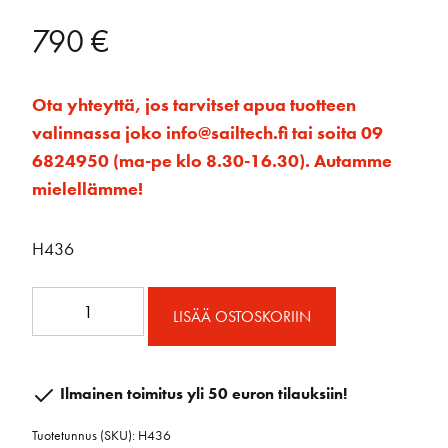
790
€
Ota yhteyttä, jos tarvitset apua tuotteen
valinnassa joko info@sailtech.fi tai soita 09
6824950 (ma-pe klo 8.30-16.30). Autamme
mielellämme!
H436
Small
LISÄÄ OSTOSKORIIN
Boat
rullalaite
cruising
Ilmainen toimitus yli 50 euron tilauksiin!
määrä
Tuotetunnus (SKU):
H436