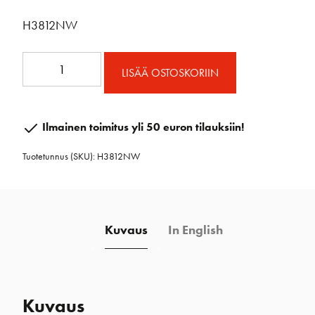
H3812NW
System-
LISÄÄ OSTOSKORIIN
A
CB
Liikkivaunu
Ilmainen toimitus yli 50 euron tilauksiin!
Non-
Tuotetunnus (SKU):
H3812NW
CB
määrä
Kuvaus
In English
Kuvaus