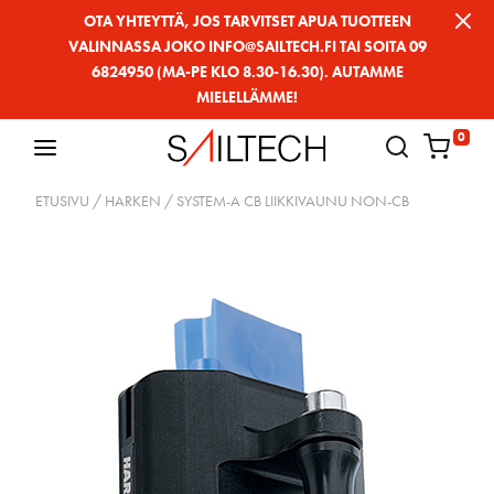
Siirry
OTA YHTEYTTÄ, JOS TARVITSET APUA TUOTTEEN
VALINNASSA JOKO INFO@SAILTECH.FI TAI SOITA 09
sivun
6824950 (MA-PE KLO 8.30-16.30). AUTAMME
sisältöön
MIELELLÄMME!
0
ETUSIVU
/
HARKEN
/ SYSTEM-A CB LIIKKIVAUNU NON-CB