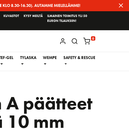
E KLO 8.30-16.30). AUTAMME MIELELLÄMME!
KUVASTOT
KYSY MEILTÄ
ILMAINEN TOIMITUS YLI 50
EURON TILAUKSIIN!
0
KIRJAUDU / REKISTERÖIDY
TEF-GEL
TYLASKA
WEMPE
SAFETY & RESCUE
 A päätteet
ä 10 mm