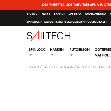
Siirry
OTA YHTEYTTÄ, JOS TARVITSET APUA TUOTT
sivun
ETUSIVU
YRITYS
BRÄNDIT – LUE LISÄÄ
AJANKOHTAISTA
sisältöön
SPINLOCKIN VALTUUTTAMAT PELASTUSLIIVIEN HUOLTOLIIKKEET
SPINLOCK
HARKEN
RUTGERSON
GOTTIFRE
MAFFIOLI
ETUSIVU
/
HARKEN
/
BATTCARS / ISON PURJEEN KISKOJÄ