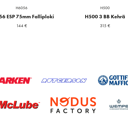
H6056
H500
6 ESP 75mm Falliploki
H500 3 BB Kehrä
144
€
315
€