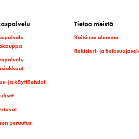
kaspalvelu
Tietoa meistä
aspalvelu
Keitä me olemme
kokauppa
Rekisteri- ja tietosuojasel
aspalvelu
asiakkaat
us- ja käyttöehdot
tukset
ystavat
sen peruutus