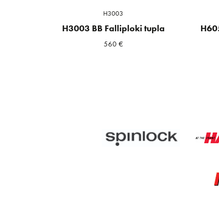
H3003
H3003 BB Falliploki tupla
H605
560
€