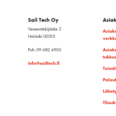
Sail Tech Oy
Asia
Veneentekijäntie 2
Asiak
Helsinki 00210
verk
Puh: 09 682 4950
Asiak
tukku
info@sailtech.fi
Toimit
Palau
Lähet
Tilauk