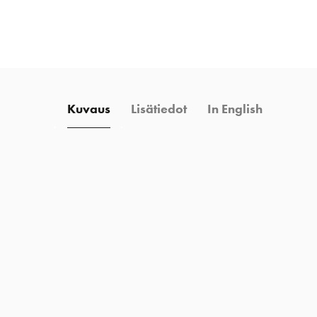
määrä
Kuvaus
Lisätiedot
In English