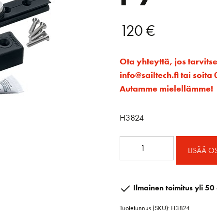
120
€
Ota yhteyttä, jos tarvits
info@sailtech.fi tai soi
Autamme mielellämme!
H3824
System
LISÄÄ O
A
päätteet
pyöreä
Ilmainen toimitus yli 50 
10
Tuotetunnus (SKU):
H3824
mm