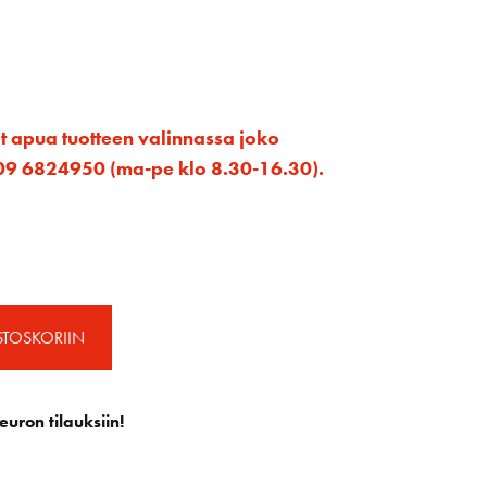
et apua tuotteen valinnassa joko
ta 09 6824950 (ma-pe klo 8.30-16.30).
STOSKORIIN
euron tilauksiin!