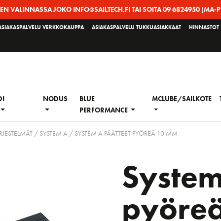
EEN VALINNASSA JOKO INFO@SAILTECH.FI TAI SOITA 09 6824950 (MA-P
ASIAKASPALVELU VERKKOKAUPPA
ASIAKASPALVELU TUKKUASIAKKAAT
HINNASTOT
DI
NODUS
BLUE
MCLUBE/SAILKOTE
PERFORMANCE
RJESTELMÄT
/
SYSTEM A
/ SYSTEM A PÄÄTTEET PYÖREÄ 10 MM
System
pyöre