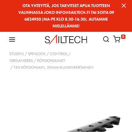
Siirry
OTA YHTEYTTÄ, JOS TARVITSET APUA TUOTTEEN
VALINNASSA JOKO INFO@SAILTECH.FI TAI SOITA 09
sivun
6824950 (MA-PE KLO 8.30-16.30). AUTAMME
sisältöön
MIELELLÄMME!
0
ETUSIVU
/
SPINLOCK
/
CONTROL
/
ORGANISERS / KÖYSIOHJAIMET
/ T50 KÖYSIOHJAIN, 50MM-KUUSINKERTAINEN