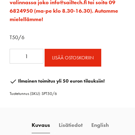
valinnassa joko info@sailtech.fi tai soita 09
6824950 (ma-pe klo 8.30-16.30). Autamme
mielellämme!
T50/6
T50
LISÄÄ OSTOSKORIIN
köysiohjain,
50mm-
kuusinkertainen
Ilmainen toimitus yli 50 euron tilauksiin!
määrä
Tuotetunnus (SKU):
SPT50/6
Kuvaus
Lisätiedot
English