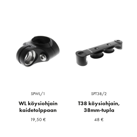
SPWL/1
SPT38/2
WL köysiohjain
T38 köysiohjain,
kaidetolppaan
38mm-tupla
19,50
€
48
€