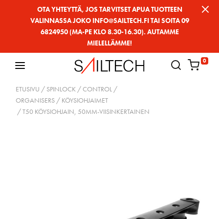
Siirry
OTA YHTEYTTÄ, JOS TARVITSET APUA TUOTTEEN
VALINNASSA JOKO INFO@SAILTECH.FI TAI SOITA 09
sivun
6824950 (MA-PE KLO 8.30-16.30). AUTAMME
sisältöön
MIELELLÄMME!
0
ETUSIVU
/
SPINLOCK
/
CONTROL
/
ORGANISERS / KÖYSIOHJAIMET
/ T50 KÖYSIOHJAIN, 50MM-VIISINKERTAINEN