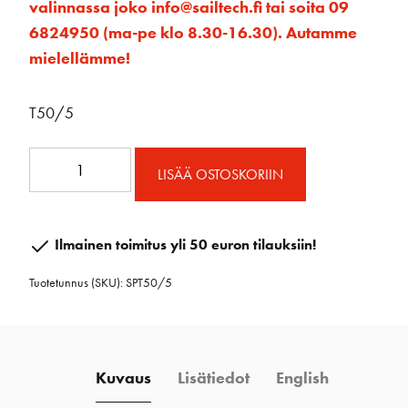
valinnassa joko info@sailtech.fi tai soita 09
6824950 (ma-pe klo 8.30-16.30). Autamme
mielellämme!
T50/5
T50
LISÄÄ OSTOSKORIIN
köysiohjain,
50mm-
viisinkertainen
Ilmainen toimitus yli 50 euron tilauksiin!
määrä
Tuotetunnus (SKU):
SPT50/5
Kuvaus
Lisätiedot
English