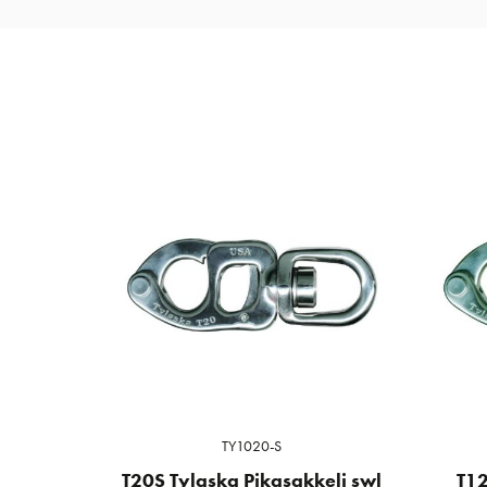
TY1020-S
T20S Tylaska Pikasakkeli swl
T12