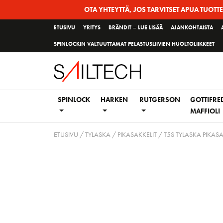
Siirry
OTA YHTEYTTÄ, JOS TARVITSET APUA TUOTT
sivun
ETUSIVU
YRITYS
BRÄNDIT – LUE LISÄÄ
AJANKOHTAISTA
sisältöön
SPINLOCKIN VALTUUTTAMAT PELASTUSLIIVIEN HUOLTOLIIKKEET
SPINLOCK
HARKEN
RUTGERSON
GOTTIFRE
MAFFIOLI
ETUSIVU
/
TYLASKA
/
PIKASAKKELIT
/ T5S TYLASKA PIKASA