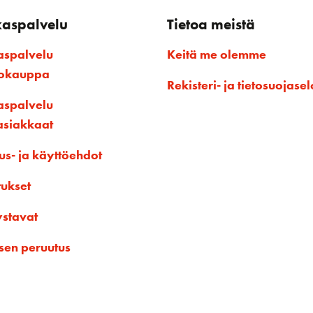
kaspalvelu
Tietoa meistä
aspalvelu
Keitä me olemme
kokauppa
Rekisteri- ja tietosuojasel
aspalvelu
asiakkaat
us- ja käyttöehdot
tukset
ystavat
sen peruutus