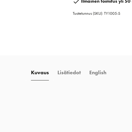
Ilmainen toimitus yli 50 
swl
Tuotetunnus (SKU):
TY1005-S
1136
kg
määrä
Kuvaus
Lisätiedot
English