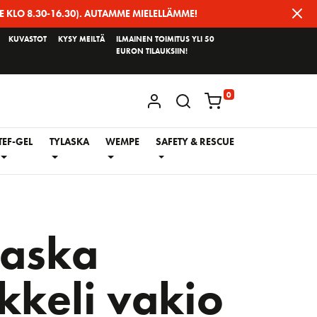
E KLO 8.30-16.30). AUTAMME MIELELLÄMME!
KUVASTOT
KYSY MEILTÄ
ILMAINEN TOIMITUS YLI 50
EURON TILAUKSIIN!
0
KIRJAUDU / REKISTERÖIDY
TEF-GEL
TYLASKA
WEMPE
SAFETY & RESCUE
laska
kkeli vakio