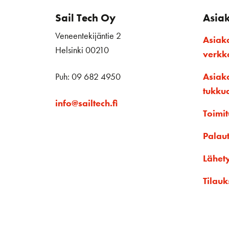
Sail Tech Oy
Asia
Veneentekijäntie 2
Asiak
Helsinki 00210
verk
Puh: 09 682 4950
Asiak
tukku
info@sailtech.fi
Toimit
Palau
Lähet
Tilauk