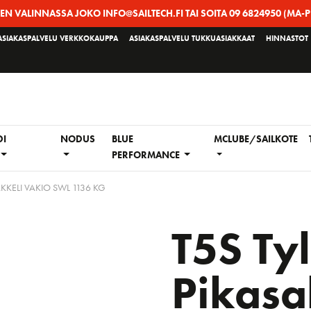
EEN VALINNASSA JOKO INFO@SAILTECH.FI TAI SOITA 09 6824950 (MA-P
ASIAKASPALVELU VERKKOKAUPPA
ASIAKASPALVELU TUKKUASIAKKAAT
HINNASTOT
DI
NODUS
BLUE
MCLUBE/SAILKOTE
PERFORMANCE
KKELI VAKIO SWL 1136 KG
T5S Ty
Pikasa