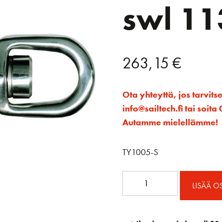
swl 11
263,15
€
Ota yhteyttä, jos tarvits
info@sailtech.fi tai soi
Autamme mielellämme!
TY1005-S
T5S
LISÄÄ O
Tylaska
Pikasakkeli
vakio