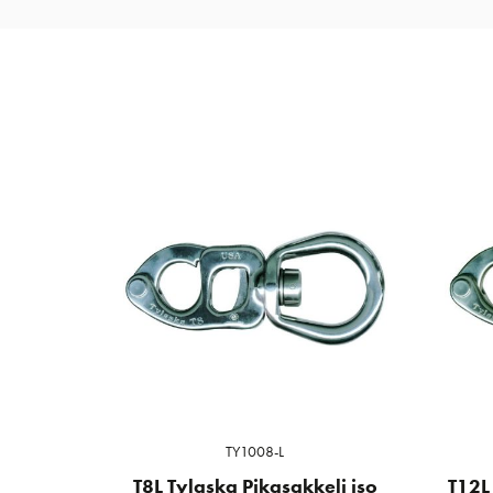
TY1008-L
T8L Tylaska Pikasakkeli iso
T12L