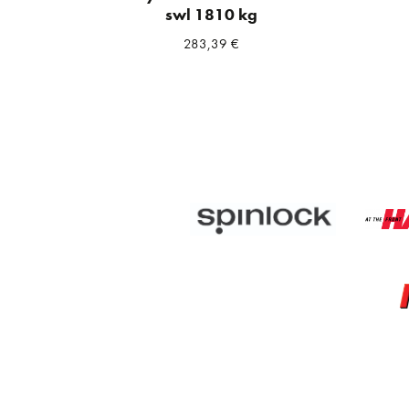
swl 1810 kg
283,39
€