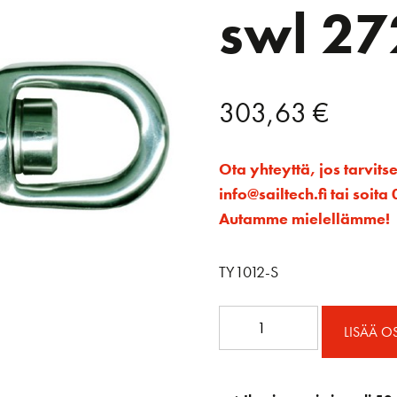
swl 27
303,63
€
Ota yhteyttä, jos tarvits
info@sailtech.fi tai soi
Autamme mielellämme!
TY1012-S
T12S
LISÄÄ O
Tylaska
Pikasakkeli
vakio