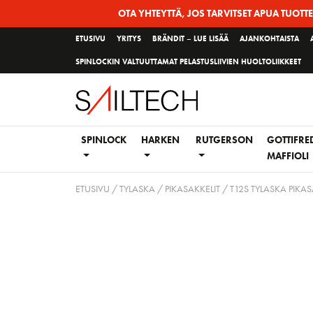
Siirry
OTA YHTEYTTÄ, JOS TARVITSET APUA TUOTT
sivun
ETUSIVU
YRITYS
BRÄNDIT – LUE LISÄÄ
AJANKOHTAISTA
sisältöön
SPINLOCKIN VALTUUTTAMAT PELASTUSLIIVIEN HUOLTOLIIKKEET
SPINLOCK
HARKEN
RUTGERSON
GOTTIFRE
MAFFIOLI
ETUSIVU
/
TYLASKA
/
PIKASAKKELIT
/ T12S TYLASKA PIKA