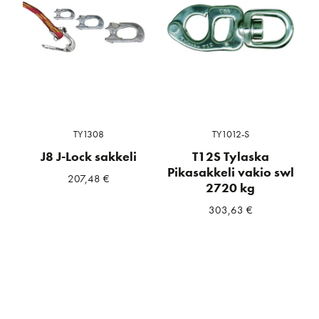
TY1308
TY1012-S
J8 J-Lock sakkeli
T12S Tylaska
Pikasakkeli vakio swl
207,48
€
2720 kg
303,63
€