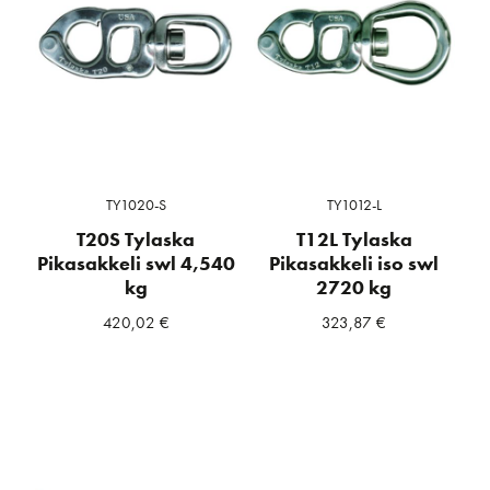
TY1020-S
TY1012-L
T20S Tylaska
T12L Tylaska
Pikasakkeli swl 4,540
Pikasakkeli iso swl
kg
2720 kg
420,02
€
323,87
€