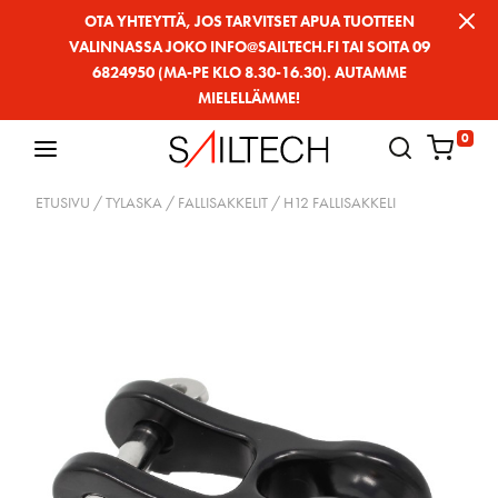
Siirry
OTA YHTEYTTÄ, JOS TARVITSET APUA TUOTTEEN
VALINNASSA JOKO INFO@SAILTECH.FI TAI SOITA 09
sivun
6824950 (MA-PE KLO 8.30-16.30). AUTAMME
sisältöön
MIELELLÄMME!
0
ETUSIVU
/
TYLASKA
/
FALLISAKKELIT
/ H12 FALLISAKKELI