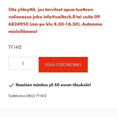
Ota yhteyttä, jos tarvitset apua tuotteen
valinnassa joko info@sailtech.fi tai soita 09
6824950 (ma-pe klo 8.30-16.30). Autamme
mielellämme!
TY1412
H12
LISÄÄ OSTOSKORIIN
Fallisakkeli
määrä
Ilmainen toimitus yli 50 euron tilauksiin!
Tuotetunnus (SKU):
TY1412