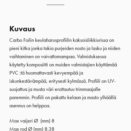
Kuvaus
Carbo Foilin keulaharusprofiilin kaksoisliikkiurissa on
pieni kitka jonka takia purjeiden nosto ja lasku ja niiden
vaihtaminen on vaivattomampaa. Valmistuksessa
käytetty komposiitti on muiden valmistajien käyttämää
PVC :tä huomattavasti kevyempää ja
iskunkestävämpää, eritysesti kylmässä. Profiili on UV-
suojattua ja musta väri erottautuu trimmaajalle
paremmin. Profiili on pakattu kelaan ja masto ylhäällä
asennus on helppoa.
Max vaijeri Ø (mm) 8
Max rod Ø (mm) 8.38