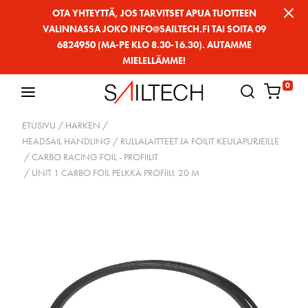
Siirry
OTA YHTEYTTÄ, JOS TARVITSET APUA TUOTTEEN
VALINNASSA JOKO INFO@SAILTECH.FI TAI SOITA 09
sivun
6824950 (MA-PE KLO 8.30-16.30). AUTAMME
sisältöön
MIELELLÄMME!
0
ETUSIVU
/
HARKEN
/
HEADSAIL HANDLING / RULLALAITTEET JA FOILIT KEULAPURJEILLE
/
CARBO RACING FOIL - PROFIILIT
/ UNIT 1 CARBO FOIL PELKKÄ PROFIILI. 20 M