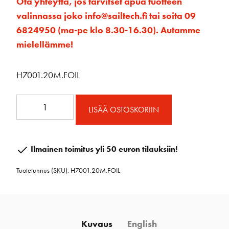
Ota yhteyttä, jos tarvitset apua tuotteen
valinnassa joko info@sailtech.fi tai soita 09
6824950 (ma-pe klo 8.30-16.30). Autamme
mielellämme!
H7001.20M.FOIL
Unit
LISÄÄ OSTOSKORIIN
1
Carbo
Foil
Ilmainen toimitus yli 50 euron tilauksiin!
pelkkä
Tuotetunnus (SKU):
H7001.20M.FOIL
profiili.
20
m
määrä
Kuvaus
English