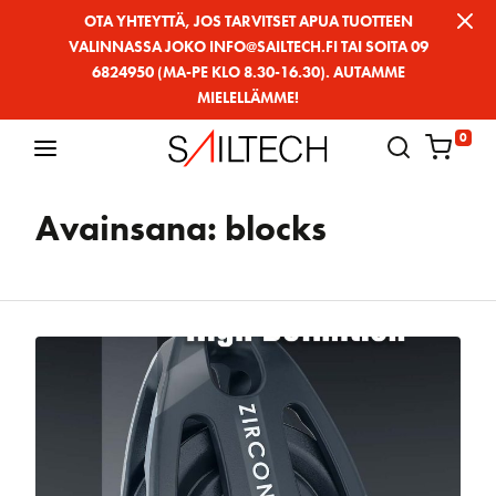
Siirry
OTA YHTEYTTÄ, JOS TARVITSET APUA TUOTTEEN
VALINNASSA JOKO INFO@SAILTECH.FI TAI SOITA 09
sivun
6824950 (MA-PE KLO 8.30-16.30). AUTAMME
sisältöön
MIELELLÄMME!
0
Avainsana:
blocks