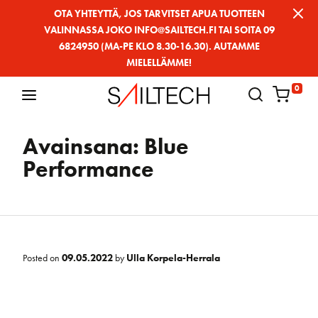
Siirry
OTA YHTEYTTÄ, JOS TARVITSET APUA TUOTTEEN
VALINNASSA JOKO INFO@SAILTECH.FI TAI SOITA 09
sivun
6824950 (MA-PE KLO 8.30-16.30). AUTAMME
sisältöön
MIELELLÄMME!
0
Avainsana:
Blue
Performance
Posted on
09.05.2022
by
Ulla Korpela-Herrala