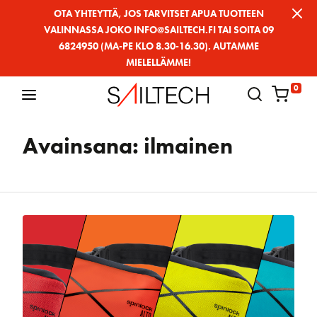
Siirry
OTA YHTEYTTÄ, JOS TARVITSET APUA TUOTTEEN
VALINNASSA JOKO INFO@SAILTECH.FI TAI SOITA 09
sivun
6824950 (MA-PE KLO 8.30-16.30). AUTAMME
sisältöön
MIELELLÄMME!
0
Avainsana:
ilmainen