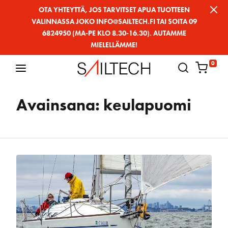
Siirry
OTA YHTEYTTÄ, JOS TARVITSET APUA TUOTTEEN
VALINNASSA JOKO INFO@SAILTECH.FI TAI SOITA 09
sivun
6824950 (MA-PE KLO 8.30-16.30). AUTAMME
sisältöön
MIELELLÄMME!
0
Avainsana:
keulapuomi