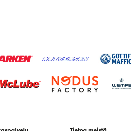
kaspalvelu
Tietoa meistä