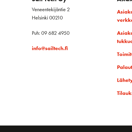
Veneentekijäntie 2
Asiak
Helsinki 00210
verk
Puh: 09 682 4950
Asiak
tukku
info@sailtech.fi
Toimit
Palau
Lähet
Tilauk