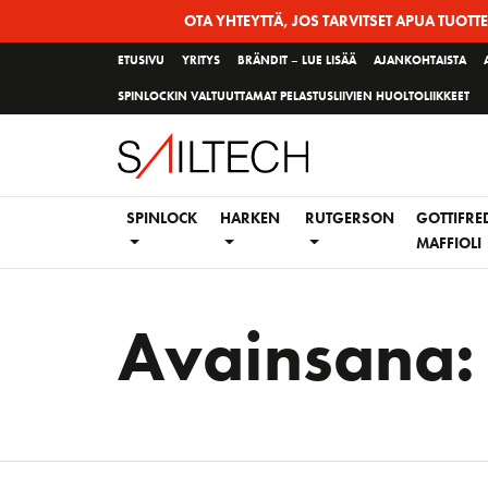
Siirry
OTA YHTEYTTÄ, JOS TARVITSET APUA TUOTT
sivun
ETUSIVU
YRITYS
BRÄNDIT – LUE LISÄÄ
AJANKOHTAISTA
sisältöön
SPINLOCKIN VALTUUTTAMAT PELASTUSLIIVIEN HUOLTOLIIKKEET
SPINLOCK
HARKEN
RUTGERSON
GOTTIFRE
MAFFIOLI
Avainsana