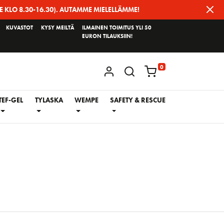
E KLO 8.30-16.30). AUTAMME MIELELLÄMME!
KUVASTOT
KYSY MEILTÄ
ILMAINEN TOIMITUS YLI 50
EURON TILAUKSIIN!
0
KIRJAUDU / REKISTERÖIDY
TEF-GEL
TYLASKA
WEMPE
SAFETY & RESCUE