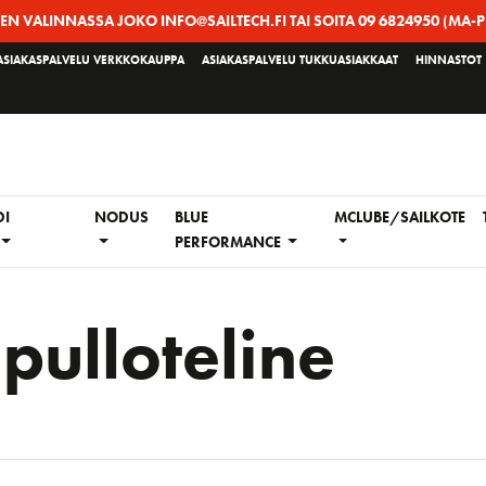
EEN VALINNASSA JOKO INFO@SAILTECH.FI TAI SOITA 09 6824950 (MA-P
ASIAKASPALVELU VERKKOKAUPPA
ASIAKASPALVELU TUKKUASIAKKAAT
HINNASTOT
DI
NODUS
BLUE
MCLUBE/SAILKOTE
PERFORMANCE
:
pulloteline