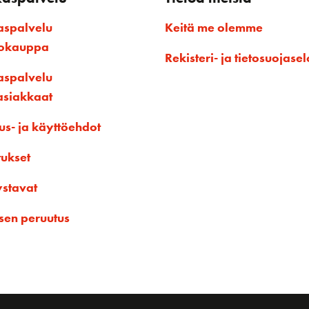
aspalvelu
Keitä me olemme
kokauppa
Rekisteri- ja tietosuojasel
aspalvelu
asiakkaat
us- ja käyttöehdot
tukset
ystavat
sen peruutus