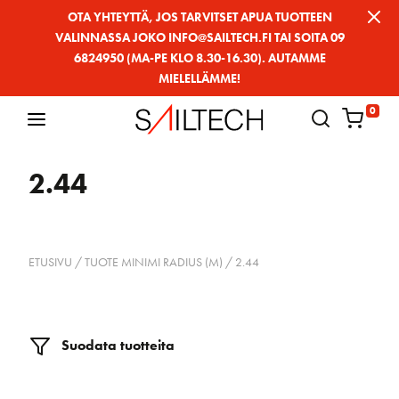
Siirry
OTA YHTEYTTÄ, JOS TARVITSET APUA TUOTTEEN
VALINNASSA JOKO INFO@SAILTECH.FI TAI SOITA 09
sivun
6824950 (MA-PE KLO 8.30-16.30). AUTAMME
sisältöön
MIELELLÄMME!
0
2.44
ETUSIVU
/ TUOTE MINIMI RADIUS (M) / 2.44
Suodata tuotteita