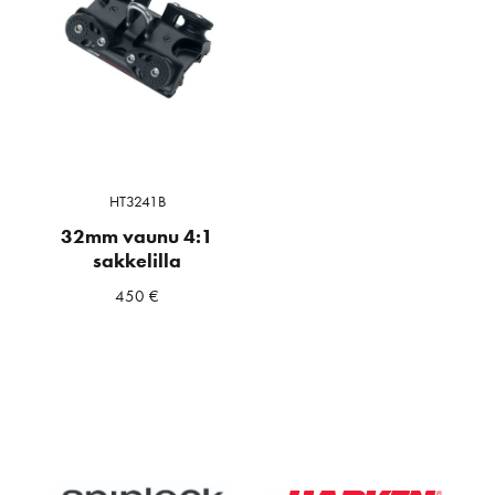
HT3241B
32mm vaunu 4:1
sakkelilla
450
€