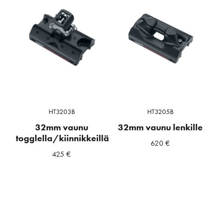
HT3203B
HT3205B
32mm vaunu
32mm vaunu lenkille
togglella/kiinnikkeillä
620
€
425
€