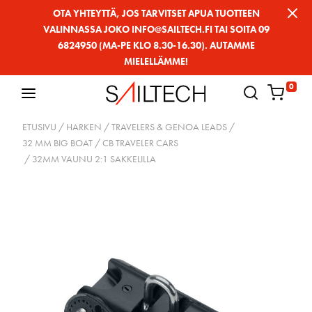
Siirry
OTA YHTEYTTÄ, JOS TARVITSET APUA TUOTTEEN
VALINNASSA JOKO INFO@SAILTECH.FI TAI SOITA 09
sivun
6824950 (MA-PE KLO 8.30-16.30). AUTAMME
sisältöön
MIELELLÄMME!
0
ETUSIVU
/
HARKEN
/
TRAVELERS & GENOA LEADS
/
32 MM BIG BOAT
/
CB TRAVELER CARS
/ 32MM VAUNU 2:1 SAKKELILLA