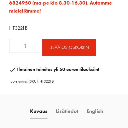
6824950 (ma-pe klo 8.30-16.30). Autamme
mielellämme!
HT3221B
32mm
LISÄÄ OSTOSKORIIN
vaunu
2:1
sakkelilla
Ilmainen toimitus yli 50 euron tilauksiin!
määrä
Tuotetunnus (SKU):
HT3221B
Kuvaus
Lisätiedot
English