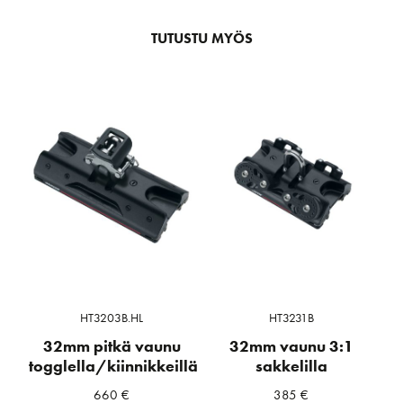
TUTUSTU MYÖS
HT3203B.HL
HT3231B
32mm pitkä vaunu
32mm vaunu 3:1
togglella/kiinnikkeillä
sakkelilla
660
€
385
€