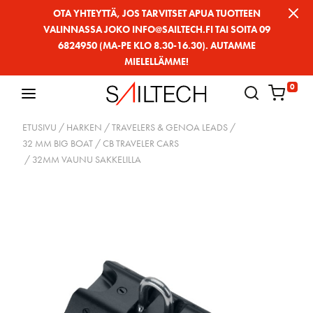
Siirry
OTA YHTEYTTÄ, JOS TARVITSET APUA TUOTTEEN
VALINNASSA JOKO INFO@SAILTECH.FI TAI SOITA 09
sivun
6824950 (MA-PE KLO 8.30-16.30). AUTAMME
sisältöön
MIELELLÄMME!
0
ETUSIVU
/
HARKEN
/
TRAVELERS & GENOA LEADS
/
32 MM BIG BOAT
/
CB TRAVELER CARS
/ 32MM VAUNU SAKKELILLA