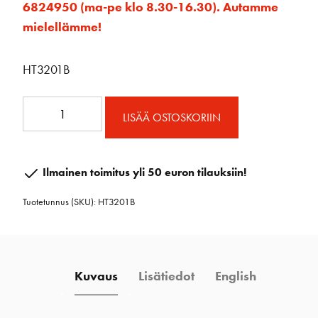
6824950 (ma-pe klo 8.30-16.30). Autamme
mielellämme!
HT3201B
32mm
LISÄÄ OSTOSKORIIN
vaunu
sakkelilla
määrä
Ilmainen toimitus yli 50 euron tilauksiin!
Tuotetunnus (SKU):
HT3201B
Kuvaus
Lisätiedot
English