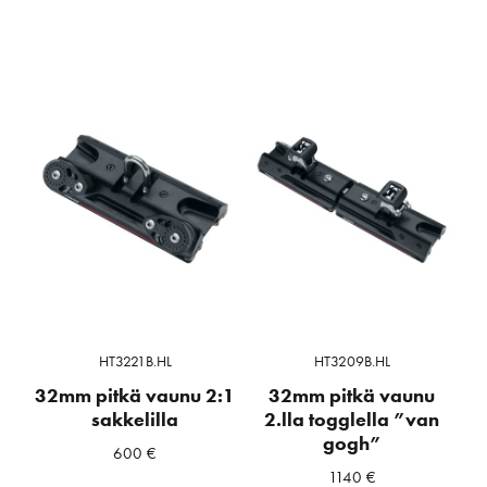
HT3221B.HL
HT3209B.HL
32mm pitkä vaunu 2:1
32mm pitkä vaunu
sakkelilla
2.lla togglella ”van
gogh”
600
€
1140
€